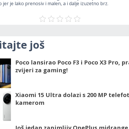
jer je lako prenosiv i malen, a i dalje izuzetno brz.
itajte još
Poco lansirao Poco F3 i Poco X3 Pro, p
zvijeri za gaming!
Xiaomi 15 Ultra dolazi s 200 MP telefo
kamerom
Još jedan zanimljiv OnePlus midrange