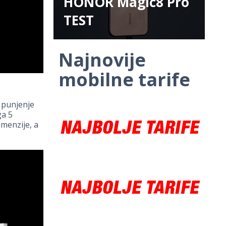
HONOR Magic8 Pro
TEST
Najnovije
mobilne tarife
punjenje
ga 5
menzije, a