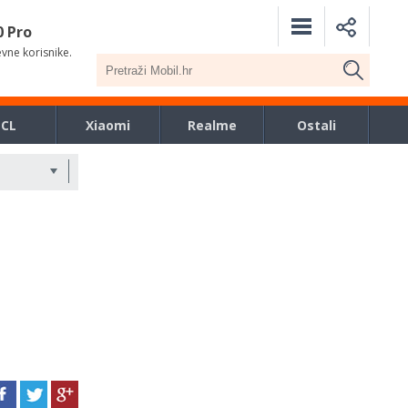
0 Pro
evne korisnike.
TCL
Xiaomi
Realme
Ostali