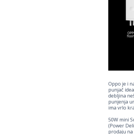
Oppo je i na
punjač ideal
debljina ne
punjenja u
ima vrlo k
50W mini S
(Power Deli
prodaju na 