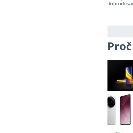
dobrodošao 
Proč