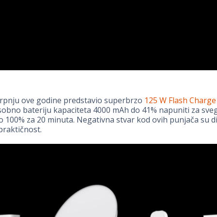
srpnju ove godine predstavio superbrzo
125 W Flash Charge
sobno bateriju kapaciteta 4000 mAh do 41% napuniti za sve
o 100% za 20 minuta. Negativna stvar kod ovih punjača su di
praktičnost.