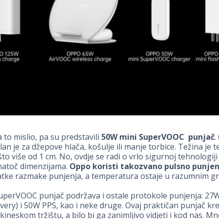
 to mislio, pa su predstavili
50W
mini SuperVOOC
punjač
.
an je za džepove hlača, košulje ili manje torbice. Težina je t
što više od 1 cm. No, ovdje se radi o vrlo sigurnoj tehnologij
natoč dimenzijama.
Oppo koristi takozvano pulsno punjen
ratke razmake punjenja, a temperatura ostaje u razumnim g
uperVOOC punjač podržava i ostale protokole punjenja: 27
very) i 50W PPS, kao i neke druge. Ovaj praktičan punjač kr
kineskom tržištu, a bilo bi ga zanimljivo vidjeti i kod nas. M