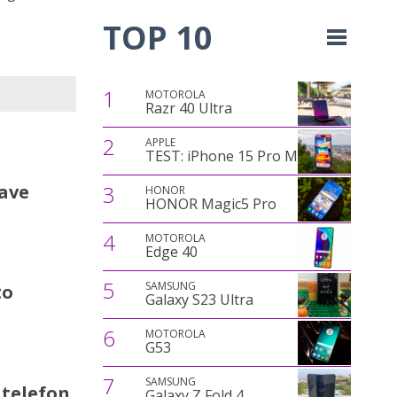
TOP 10
1
MOTOROLA
Razr 40 Ultra
2
APPLE
TEST: iPhone 15 Pro Max
rave
3
HONOR
HONOR Magic5 Pro
4
MOTOROLA
Edge 40
5
SAMSUNG
to
Galaxy S23 Ultra
6
MOTOROLA
G53
7
SAMSUNG
 telefon
Galaxy Z Fold 4