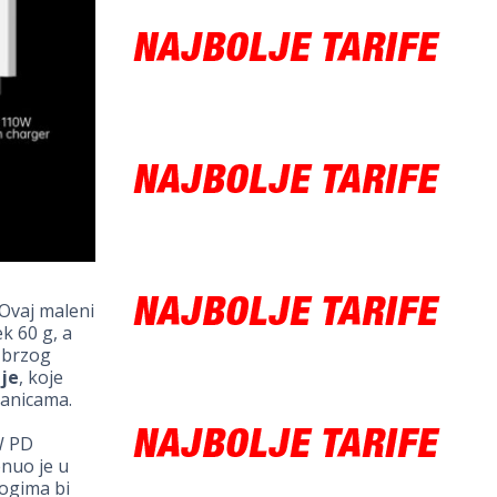
 Ovaj maleni
ek 60 g, a
i brzog
je
, koje
ranicama.
W PD
enuo je u
nogima bi