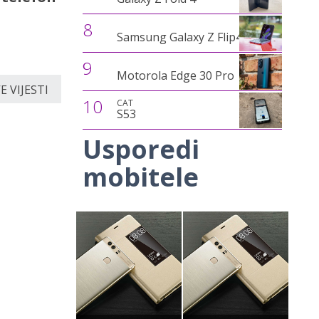
8
Samsung Galaxy Z Flip4
9
Motorola Edge 30 Pro
 VIJESTI
10
CAT
S53
Usporedi
mobitele