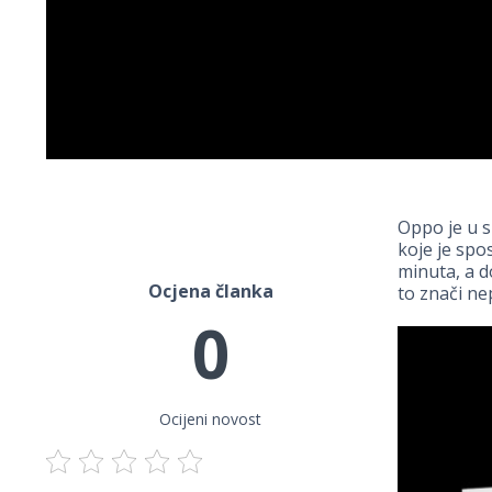
Oppo je u 
koje je spo
minuta, a d
Ocjena članka
to znači ne
0
Ocijeni novost