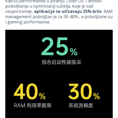
Kad su performanse u pitanju, Color OS 7 donosi
poboljšanja u optimizaciji sučelja, koje je sad
responzivnije,
aplikacije se učitavaju 25%
brže
. RAM
management poboljšan je za 30-40% , a poboljšane su
i gaming performanse.