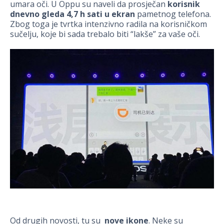
umara oči. U Oppu su naveli da prosječan
korisnik
dnevno gleda 4,7 h sati u ekran
pametnog telefona.
Zbog toga je tvrtka intenzivno radila na korisničkom
sučelju, koje bi sada trebalo biti “lakše” za vaše oči.
Od drugih novosti, tu su
nove ikone
. Neke su