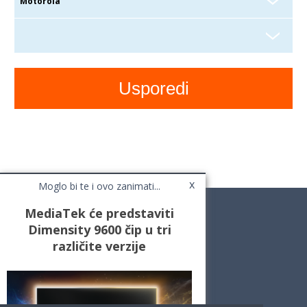
x
Moglo bi te i ovo zanimati...
MediaTek će predstaviti
Dimensity 9600 čip u tri
različite verzije
Novosti
Testovi / Recenzije
Top Liste
Cafe Mobil