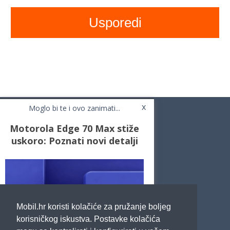
x
Moglo bi te i ovo zanimati...
Motorola Edge 70 Max stiže
uskoro: Poznati novi detalji
Novosti
Testovi / Recenzije
Top Liste
Cafe Mobil
Usporedi mobitele
Pojmovnik
Mobil.hr koristi kolačiće za pružanje boljeg
Impressum
Marketing
korisničkog iskustva. Postavke kolačića
Pravne odredbe