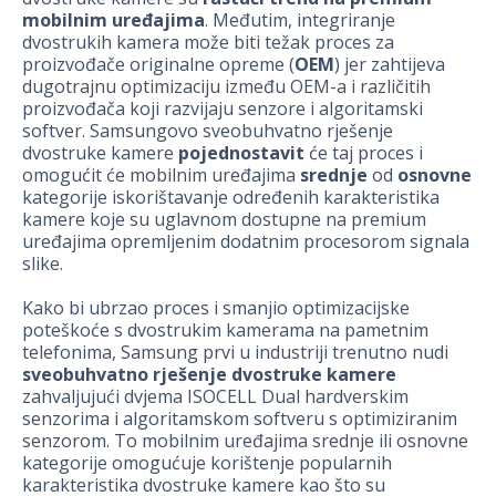
mobilnim uređajima
. Međutim, integriranje
dvostrukih kamera može biti težak proces za
proizvođače originalne opreme (
OEM
) jer zahtijeva
dugotrajnu optimizaciju između OEM-a i različitih
proizvođača koji razvijaju senzore i algoritamski
softver. Samsungovo sveobuhvatno rješenje
dvostruke kamere
pojednostavit
će taj proces i
omogućit će mobilnim uređajima
srednje
od
osnovne
kategorije iskorištavanje određenih karakteristika
kamere koje su uglavnom dostupne na premium
uređajima opremljenim dodatnim procesorom signala
slike.
Kako bi ubrzao proces i smanjio optimizacijske
poteškoće s dvostrukim kamerama na pametnim
telefonima, Samsung prvi u industriji trenutno nudi
sveobuhvatno rješenje dvostruke kamere
zahvaljujući dvjema ISOCELL Dual hardverskim
senzorima i algoritamskom softveru s optimiziranim
senzorom. To mobilnim uređajima srednje ili osnovne
kategorije omogućuje korištenje popularnih
karakteristika dvostruke kamere kao što su