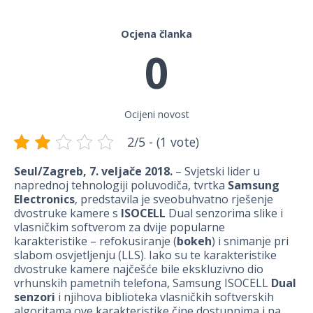
Ocjena članka
0
Ocijeni novost
2/5 - (1 vote)
Seul/Zagreb, 7. veljače 2018.
– Svjetski lider u
naprednoj tehnologiji poluvodiča, tvrtka
Samsung
Electronics
, predstavila je sveobuhvatno rješenje
dvostruke kamere s
ISOCELL
Dual senzorima slike i
vlasničkim softverom za dvije popularne
karakteristike – refokusiranje (
bokeh
) i snimanje pri
slabom osvjetljenju (LLS). Iako su te karakteristike
dvostruke kamere najčešće bile ekskluzivno dio
vrhunskih pametnih telefona, Samsung ISOCELL
Dual
senzori
i njihova biblioteka vlasničkih softverskih
algoritama ove karakteristike čine dostupnima i na