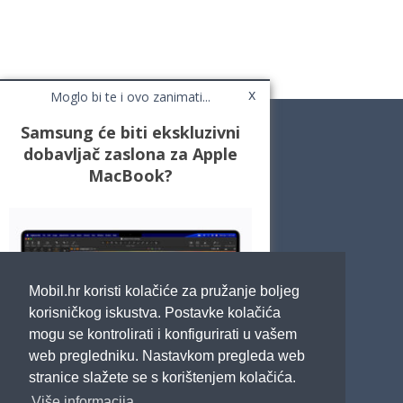
x
Moglo bi te i ovo zanimati...
Samsung će biti ekskluzivni
dobavljač zaslona za Apple
MacBook?
Novosti
Testovi / Recenzije
Top Liste
Cafe Mobil
Usporedi mobitele
Pojmovnik
Mobil.hr koristi kolačiće za pružanje boljeg
Impressum
Marketing
korisničkog iskustva. Postavke kolačića
Pravne odredbe
mogu se kontrolirati i konfigurirati u vašem
Izjava o privatnosti
web pregledniku. Nastavkom pregleda web
stranice slažete se s korištenjem kolačića.
POTRAŽITE NAS
Više informacija