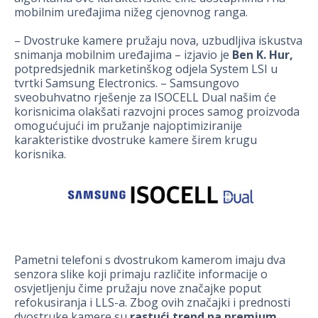
mobilnim uređajima nižeg cjenovnog ranga.
– Dvostruke kamere pružaju nova, uzbudljiva iskustva
snimanja mobilnim uređajima – izjavio je
Ben K. Hur,
potpredsjednik marketinškog odjela System LSI u
tvrtki Samsung Electronics. – Samsungovo
sveobuhvatno rješenje za ISOCELL Dual našim će
korisnicima olakšati razvojni proces samog proizvoda
omogućujući im pružanje najoptimiziranije
karakteristike dvostruke kamere širem krugu
korisnika.
Pametni telefoni s dvostrukom kamerom imaju dva
senzora slike koji primaju različite informacije o
osvjetljenju čime pružaju nove značajke poput
refokusiranja i LLS-a. Zbog ovih značajki i prednosti
dvostruke kamere su
rastući trend na premium