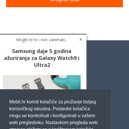
x
Moglo bi te i ovo zanimati...
Samsung daje 5 godina
ažuriranja za Galaxy Watch9 i
Ultra2
Novosti
Testovi / Recenzije
Top Liste
Cafe Mobil
Usporedi mobitele
Pojmovnik
Mobil.hr koristi kolačiće za pružanje boljeg
Impressum
Marketing
korisničkog iskustva. Postavke kolačića
Pravne odredbe
mogu se kontrolirati i konfigurirati u vašem
Izjava o privatnosti
web pregledniku. Nastavkom pregleda web