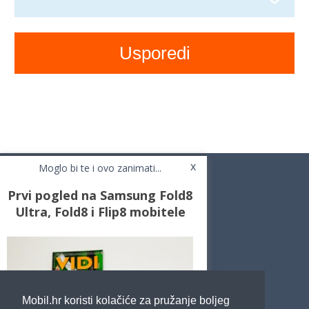
x
Moglo bi te i ovo zanimati...
Prvi pogled na Samsung Fold8
Ultra, Fold8 i Flip8 mobitele
Novosti
Testovi / Recenzije
Top Liste
Cafe Mobil
Usporedi mobitele
Pojmovnik
Mobil.hr koristi kolačiće za pružanje boljeg
Impressum