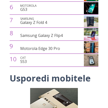
6
MOTOROLA
G53
7
SAMSUNG
Galaxy Z Fold 4
8
Samsung Galaxy Z Flip4
9
Motorola Edge 30 Pro
10
CAT
S53
Usporedi mobitele