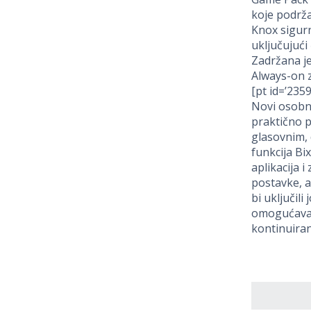
koje podrža
Knox sigurn
uključujući 
Zadržana je
Always-on 
[pt id=’2359′
Novi osobni
praktično p
glasovnim, 
funkcija Bi
aplikacija i
postavke, a
bi uključil
omogućavaj
kontinuiran