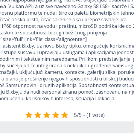
va Vulkan API, a uz sve navedeno Galaxy S8 i S8+ sadrže i
osnu platformu te nude i široku paletu biometrijskih tehno
čitač otiska prsta, čitač šarenice oka i prepoznavanje lica.
 IP68 otpornost na vodu i prašinu, microSD podrška ide do 
zaslon te sposobnost brzog i bežičnog punjenja.
 size=’full’ link=’file’ class=’aligncenter’]
 asistent Bixby, uz novu Bixby tipku, omogućuje korisnicim
ristupe sustavu i upravljaju uslugama i aplikacijama jednos
dodirnim i tekstualnim naredbama. Prilikom predstavljanja,
xby sučelja bit će integrirana s nekoliko ugrađenih Samsung
 značajki, uključujući kameru, kontakte, galeriju slika, poruke
 u planu je proširenje njegovih sposobnosti u bliskoj buduć
i još Samsungovih i drugih aplikacija. Sposobnosti kontekstual
u Bixbyju da nudi personaliziranu pomoć, zasnovanu na n
om učenju korisnikovih interesa, situacija i lokacija.
5/5 - (1 vote)