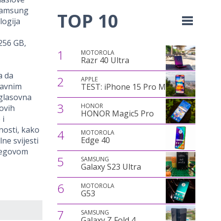
 Samsung
TOP 10
logija
256 GB,
1
MOTOROLA
Razr 40 Ultra
a da
2
APPLE
tavnim
TEST: iPhone 15 Pro Max
 glasovna
3
HONOR
ovih
HONOR Magic5 Pro
 i
nosti, kako
4
MOTOROLA
Edge 40
ne svijesti
jegovom
5
SAMSUNG
Galaxy S23 Ultra
6
MOTOROLA
G53
7
SAMSUNG
Galaxy Z Fold 4