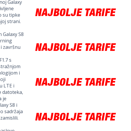
noj Galaxy
ivljene
o su tipke
oj strani.
n Galaxy S8
rning
 i završnu
1.7 s
stražnjom
logijom i
oji
u LTE i
e datoteka,
a je
axy S8 i
eo sadržaja
amislili.
naslove