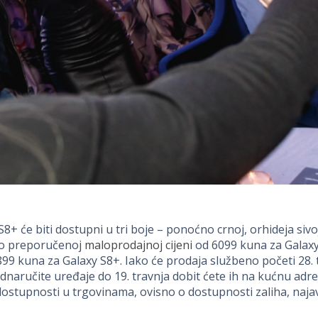
S8+ će biti dostupni u tri boje – ponoćno crnoj, orhideja sivoj
po preporučenoj
maloprodajnoj cijeni
od 6099 kuna za Galaxy
9 kuna za Galaxy S8+. Iako će prodaja službeno početi 28. 
dnaručite uređaje do 19. travnja dobit ćete ih na kućnu ad
dostupnosti u trgovinama, ovisno o dostupnosti zaliha, najavi