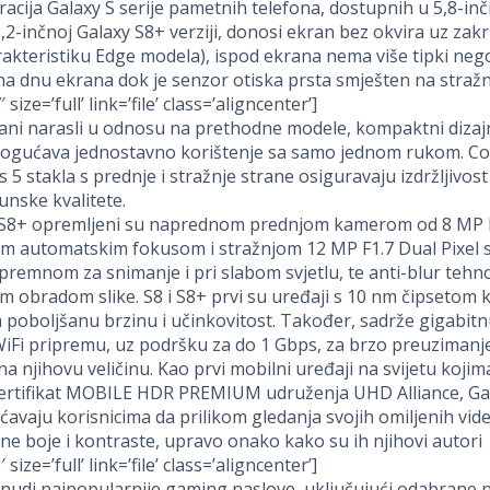
cija Galaxy S serije pametnih telefona, dostupnih u 5,8-inč
 6,2-inčnoj Galaxy S8+ verziji, donosi ekran bez okvira uz zakr
akteristiku Edge modela), ispod ekrana nema više tipki neg
a dnu ekrana dok je senzor otiska prsta smješten na stražnj
 size=’full’ link=’file’ class=’aligncenter’]
ani narasli u odnosu na prethodne modele, kompaktni dizaj
ogućava jednostavno korištenje sa samo jednom rukom. Co
s 5 stakla s prednje i stražnje strane osiguravaju izdržljivost
nske kvalitete.
i S8+ opremljeni su naprednom prednjom kamerom od 8 MP F
nim automatskim fokusom i stražnjom 12 MP F1.7 Dual Pixel 
emnom za snimanje i pri slabom svjetlu, te anti-blur tehno
 obradom slike. S8 i S8+ prvi su uređaji s 10 nm čipsetom k
oboljšanu brzinu i učinkovitost. Također, sadrže gigabitn
iFi pripremu, uz podršku za do 1 Gbps, za brzo preuzimanj
na njihovu veličinu. Kao prvi mobilni uređaji na svijetu kojim
certifikat MOBILE HDR PREMIUM udruženja UHD Alliance, Gal
vaju korisnicima da prilikom gledanja svojih omiljenih vid
sne boje i kontraste, upravo onako kako su ih njihovi autori z
 size=’full’ link=’file’ class=’aligncenter’]
nudi najpopularnije gaming naslove, uključujući odabrane 