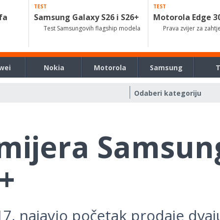
TEST
TEST
fa
Samsung Galaxy S26 i S26+
Motorola Edge 3
Test Samsungovih flagship modela
Prava zvijer za zahtj
wei
Nokia
Motorola
Samsung
mijera Samsun
8+
17. najavio početak prodaje dvaj