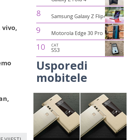
8
Samsung Galaxy Z Flip4
 vivo,
9
Motorola Edge 30 Pro
10
CAT
S53
Usporedi
žemo
mobitele
an,
 VIJESTI