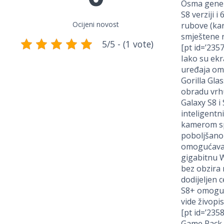
Osma genera
S8 verziji i
Ocijeni novost
rubove (kar
smještene n
5/5 - (1 vote)
[pt id=’2357′
Iako su ekr
uređaja om
Gorilla Glas
obradu vrhu
Galaxy S8 
inteligent
kamerom spr
poboljšanom
omogućava p
gigabitnu W
bez obzira 
dodijeljen 
S8+ omoguća
vide živopi
[pt id=’2358′
Game Pack 