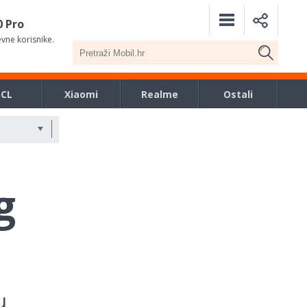
0 Pro
evne korisnike.
TCL
Xiaomi
Realme
Ostali
g
u