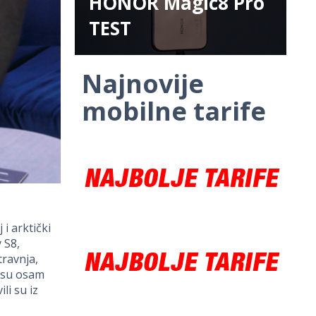
HONOR Magic8 Pro
TEST
Najnovije
mobilne tarife
 i arktički
 S8,
travnja,
resu osam
li su iz