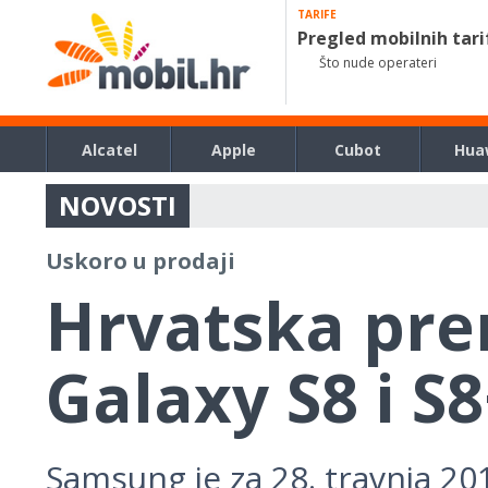
TARIFE
Pregled mobilnih tari
Što nude operateri
Alcatel
Apple
Cubot
Hua
NOVOSTI
Uskoro u prodaji
Hrvatska pre
Galaxy S8 i S
Samsung je za 28. travnja 20