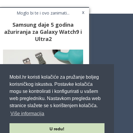
x
Moglo bi te i ovo zanimati...
Samsung daje 5 godina
ažuriranja za Galaxy Watch9 i
Ultra2
Novosti
Testovi / Recenzije
Top Liste
Cafe Mobil
Usporedi mobitele
Pojmovnik
Mobil.hr koristi kolačiće za pružanje boljeg
Impressum
Marketing
korisničkog iskustva. Postavke kolačića
Pravne odredbe
mogu se kontrolirati i konfigurirati u vašem
Izjava o privatnosti
web pregledniku. Nastavkom pregleda web
stranice slažete se s korištenjem kolačića.
POTRAŽITE NAS
Više informacija
U redu!
Sva prava pridržana - Mobil.hr - 2026.