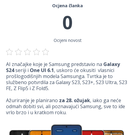
Ocjena članka
0
Ocijeni novost
AI značajke koje je Samsung predstavio na
Galaxy
S24
seriji i
One UI 6.1
, uskoro će okusiti vlasnici
prošlogodišnjih modela Samsunga. Tvrtka je to
službeno potvrdila za Galaxy S23, S23+, S23 Ultra, S23
FE, Z Flip5 i Z Fold5.
Ažuriranje je planirano
za 28. ožujak
, iako ga neće
odmah dobiti svi, ali poznavajući Samsung, sve to ide
vrlo brzo i u kratkom roku.