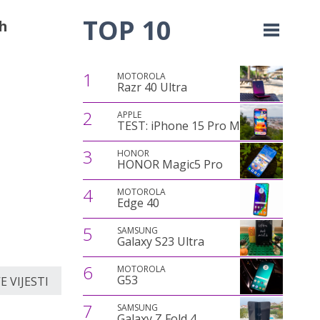
TOP 10
h
1
MOTOROLA
Razr 40 Ultra
2
APPLE
TEST: iPhone 15 Pro Max
3
HONOR
HONOR Magic5 Pro
4
MOTOROLA
Edge 40
5
SAMSUNG
Galaxy S23 Ultra
6
MOTOROLA
G53
 VIJESTI
7
SAMSUNG
Galaxy Z Fold 4