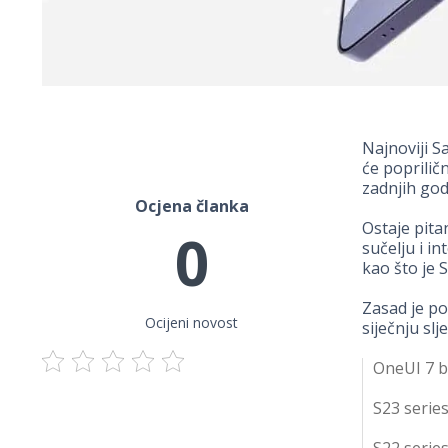
Najnoviji S
će poprilič
zadnjih god
Ocjena članka
Ostaje pita
0
sučelju i in
kao što je
Zasad je po
Ocijeni novost
siječnju sl
OneUI 7 be
S23 series
S22 series