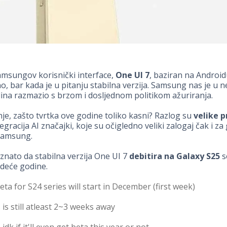
amsungov korisnički interface,
One UI 7
, baziran na Android
no, bar kada je u pitanju stabilna verzija. Samsung nas je u n
ina razmazio s brzom i dosljednom politikom ažuriranja.
nje, zašto tvrtka ove godine toliko kasni? Razlog su
velike 
tegracija AI značajki, koje su očigledno veliki zalogaj čak i za
 Samsung.
znato da stabilna verzija One UI 7
debitira na Galaxy S25
se
jedeće godine.
ta for S24 series will start in December (first week)
 is still atleast 2~3 weeks away
 idk if it'll even get beta this year or not