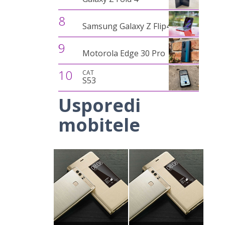
8
Samsung Galaxy Z Flip4
9
Motorola Edge 30 Pro
10
CAT
S53
Usporedi
mobitele