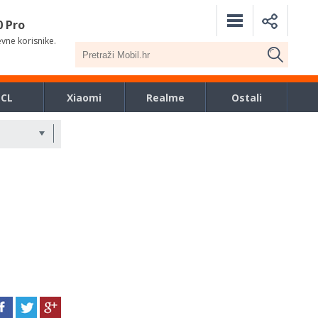
0 Pro
evne korisnike.
TCL
Xiaomi
Realme
Ostali