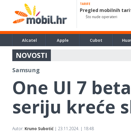
TARIFE
Pregled mobilnih tari
Što nude operateri
Alcatel
Apple
Cubot
Hua
NOVOSTI
Samsung
One UI 7 beta
seriju kreće 
Autor:
Kruno Subotić
| 23.11.2024. | 18:48