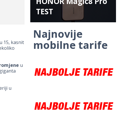
HONOR Magic8 Pro
TEST
Najnovije
mobilne tarife
u 15, kasnit
ekoliko
promjene
u
 giganta
riji u