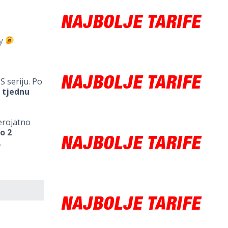
ry
S seriju. Po
 tjednu
jerojatno
o 2
.