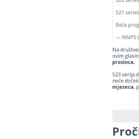
S21 series
Beta prog
— NMPS (
Na društven
ovim glas
prosinca.
S23 serija 
neće dočeka
mjeseca
, 
Proč