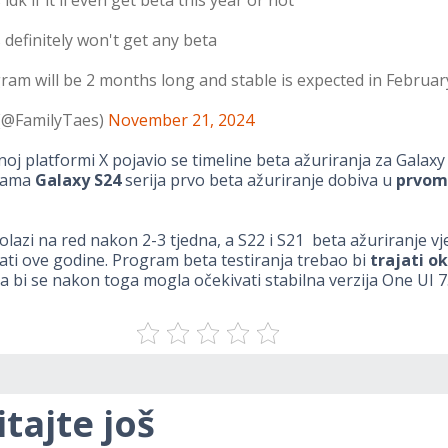
 definitely won't get any beta
ram will be 2 months long and stable is expected in Februa
@FamilyTaes)
November 21, 2024
oj platformi X pojavio se timeline beta ažuriranja za Galaxy 
inama
Galaxy S24
serija prvo beta ažuriranje dobiva u
prvom
dolazi na red nakon 2-3 tjedna, a S22 i S21 beta ažuriranje v
ti ove godine. Program beta testiranja trebao bi
trajati ok
pa bi se nakon toga mogla očekivati stabilna verzija One UI 7
itajte još