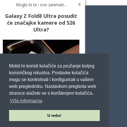
x
Moglo bi te i ovo zanimati...
Galaxy Z Fold8 Ultra posudit
će značajke kamere od S26
Ultra?
Novosti
Testovi / Recenzije
Top Liste
Cafe Mobil
Usporedi mobitele
Pojmovnik
Mobil.hr koristi kolačiće za pružanje boljeg
Impressum
Marketing
korisničkog iskustva. Postavke kolačića
Pravne odredbe
mogu se kontrolirati i konfigurirati u vašem
Izjava o privatnosti
web pregledniku. Nastavkom pregleda web
stranice slažete se s korištenjem kolačića.
POTRAŽITE NAS
Više informacija
U redu!
Sva prava pridržana - Mobil.hr - 2026.