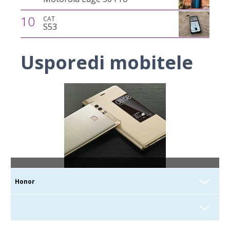
10
CAT
S53
Usporedi mobitele