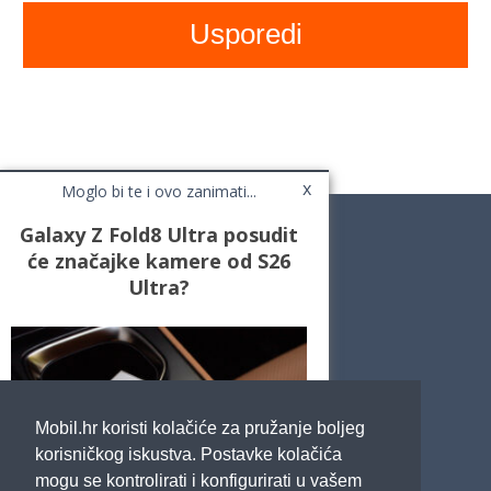
x
Moglo bi te i ovo zanimati...
Galaxy Z Fold8 Ultra posudit
će značajke kamere od S26
Ultra?
Novosti
Testovi / Recenzije
Top Liste
Cafe Mobil
Usporedi mobitele
Pojmovnik
Mobil.hr koristi kolačiće za pružanje boljeg
Impressum
Marketing
korisničkog iskustva. Postavke kolačića
Pravne odredbe
mogu se kontrolirati i konfigurirati u vašem
Izjava o privatnosti