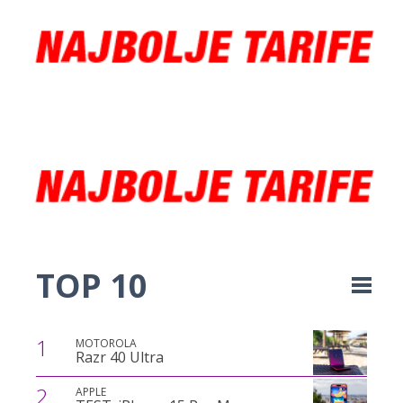
TOP 10
1
MOTOROLA
Razr 40 Ultra
2
APPLE