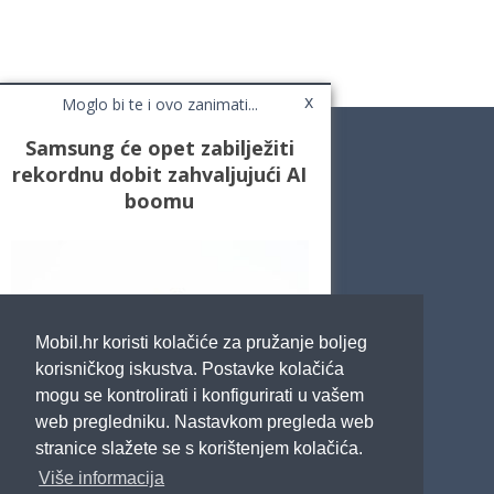
x
Moglo bi te i ovo zanimati...
Samsung će opet zabilježiti
rekordnu dobit zahvaljujući AI
boomu
Novosti
Testovi / Recenzije
Top Liste
Cafe Mobil
Usporedi mobitele
Pojmovnik
Mobil.hr koristi kolačiće za pružanje boljeg
Impressum
Marketing
korisničkog iskustva. Postavke kolačića
Pravne odredbe
mogu se kontrolirati i konfigurirati u vašem
Izjava o privatnosti
web pregledniku. Nastavkom pregleda web
stranice slažete se s korištenjem kolačića.
POTRAŽITE NAS
Više informacija