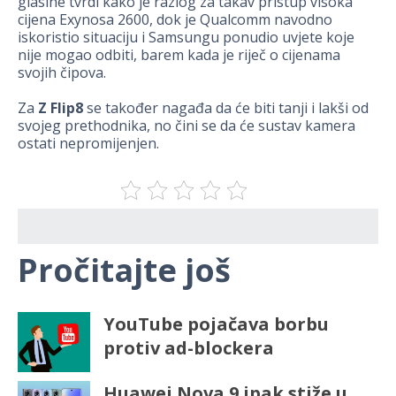
glasine tvrdi kako je razlog za takav pristup visoka
cijena Exynosa 2600, dok je Qualcomm navodno
iskoristio situaciju i Samsungu ponudio uvjete koje
nije mogao odbiti, barem kada je riječ o cijenama
svojih čipova.
Za
Z Flip8
se također nagađa da će biti tanji i lakši od
svojeg prethodnika, no čini se da će sustav kamera
ostati nepromijenjen.
Pročitajte još
YouTube pojačava borbu
protiv ad-blockera
Huawei Nova 9 ipak stiže u