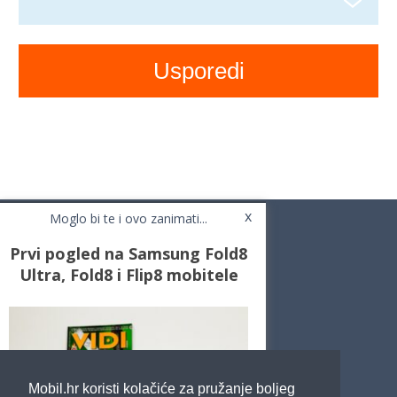
x
Moglo bi te i ovo zanimati...
Prvi pogled na Samsung Fold8
Ultra, Fold8 i Flip8 mobitele
Novosti
Testovi / Recenzije
Top Liste
Cafe Mobil
Usporedi mobitele
Pojmovnik
Mobil.hr koristi kolačiće za pružanje boljeg
Impressum