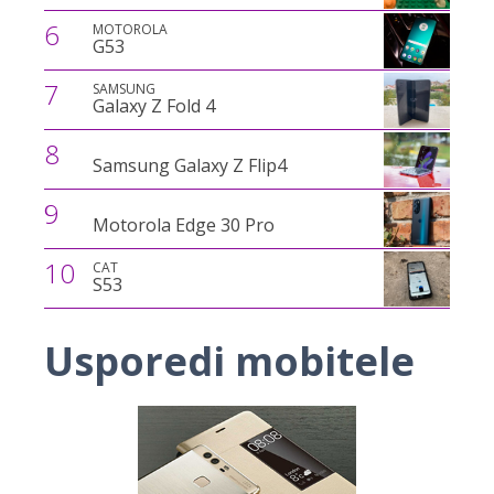
6
MOTOROLA
G53
7
SAMSUNG
Galaxy Z Fold 4
8
Samsung Galaxy Z Flip4
9
Motorola Edge 30 Pro
10
CAT
S53
Usporedi mobitele