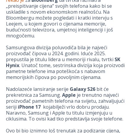
rekao je
za
Bloomberg
da tvrtka razmatra
„preispitivanje cijena” svojih telefona kako bi se
uskladile s novom ekonomskom realnošću. Na
Bloombergu možete pogledati i kratki intervju s
Leejem, u kojem govori o cijenama memorije,
budućnosti televizora, umjetnoj inteligenciji i još
mnogočemu.
Samsungova divizija poluvodiča bila je najveći
proizvođač čipova u 2024. godini. Iduće 2025.
prepustila je titulu lidera u memoriji rivalu, tvrtki
SK
Hynix
. Unatoč tome, sestrinska divizija koja proizvodi
pametne telefone ima poteškoća s nabavom
memorijskih čipova po povoljnim cijenama.
Nadolazeće lansiranje serije
Galaxy S26
bit će
prekretnica za Samsung.
Apple
je trenutno najveći
proizvođač pametnih telefona na svijetu, zahvaljujući
seriji
iPhone 17
kojabilježi vrlo dobru prodaju.
Naravno, Samsung i Apple tu titulu izmjenjuju u
ciklusima. To ovisi kad tko predstavlja svoje telefone.
Ovo bi bio iznimno loš trenutak za podizanje cijena,