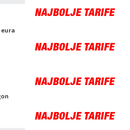
0 eura
gon