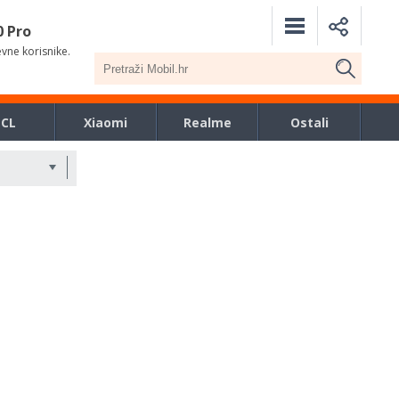
0 Pro
evne korisnike.
TCL
Xiaomi
Realme
Ostali