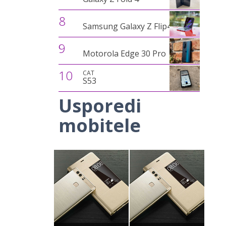
8
Samsung Galaxy Z Flip4
9
Motorola Edge 30 Pro
10
CAT
S53
Usporedi
mobitele