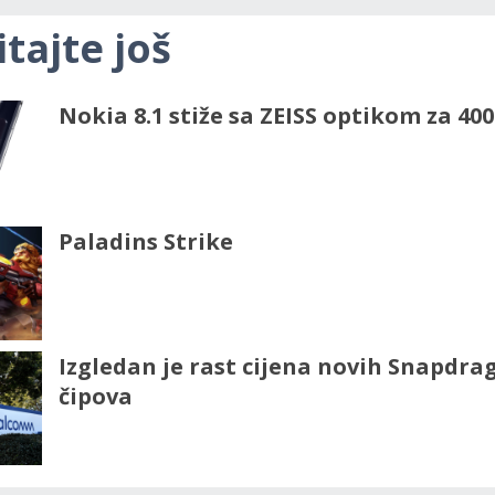
itajte još
Nokia 8.1 stiže sa ZEISS optikom za 40
Paladins Strike
Izgledan je rast cijena novih Snapdra
čipova