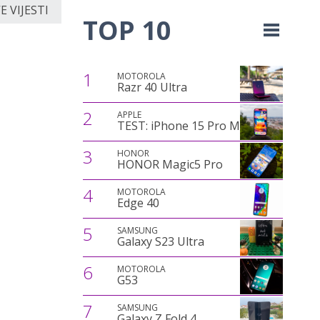
 VIJESTI
TOP 10
1
MOTOROLA
Razr 40 Ultra
2
APPLE
TEST: iPhone 15 Pro Max
3
HONOR
HONOR Magic5 Pro
4
MOTOROLA
Edge 40
5
SAMSUNG
Galaxy S23 Ultra
6
MOTOROLA
G53
7
SAMSUNG
Galaxy Z Fold 4