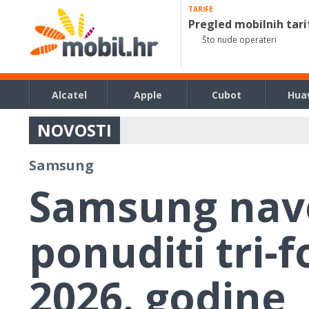
TARIFE
Pregled mobilnih tari
Što nude operateri
Alcatel
Apple
Cubot
Hua
NOVOSTI
Samsung
Samsung nav
ponuditi tri-
2026. godine