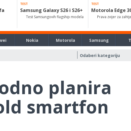
TEST
TEST
fa
Samsung Galaxy S26 i S26+
Motorola Edge 3
Test Samsungovih flagship modela
Prava zvijer za zahtj
wei
Nokia
Motorola
Samsung
odno planira
fold smartfon