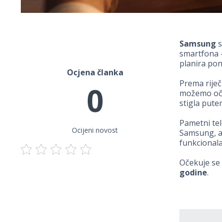
Samsung
s
smartfona –
planira pon
Ocjena članka
Prema rije
0
možemo oček
stigla pute
Pametni te
Ocijeni novost
Samsung, a 
funkcionala
Očekuje se 
godine
.