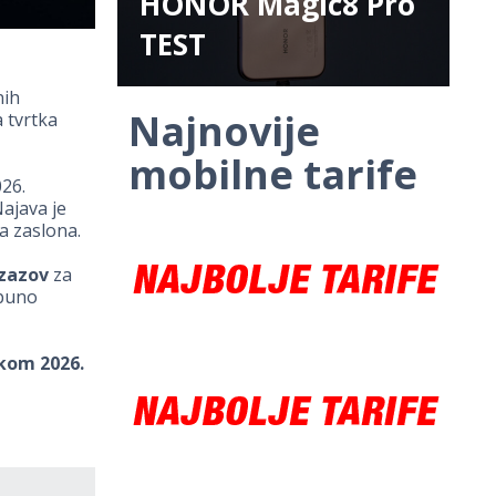
HONOR Magic8 Pro
TEST
nih
Najnovije
a tvrtka
mobilne tarife
26.
ajava je
a zaslona.
izazov
za
tpuno
kom 2026.