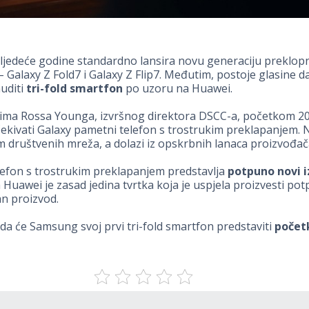
ljedeće godine standardno lansira novu generaciju preklop
 Galaxy Z Fold7 i Galaxy Z Flip7. Međutim, postoje glasine d
uditi
tri-fold smartfon
po uzoru na Huawei.
čima Rossa Younga, izvršnog direktora DSCC-a, početkom 20
ivati Galaxy pametni telefon s trostrukim preklapanjem. N
m društvenih mreža, a dolazi iz opskrbnih lanaca proizvođač
lefon s trostrukim preklapanjem predstavlja
potpuno novi 
Huawei je zasad jedina tvrtka koja je uspjela proizvesti po
n proizvod.
da će Samsung svoj prvi tri-fold smartfon predstaviti
počet