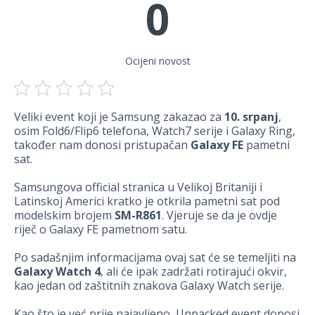
0
Ocijeni novost
Veliki event koji je Samsung zakazao za
10. srpanj
,
osim Fold6/Flip6 telefona, Watch7 serije i Galaxy Ring,
također nam donosi pristupačan
Galaxy FE
pametni
sat.
Samsungova official stranica u Velikoj Britaniji i
Latinskoj Americi kratko je otkrila pametni sat pod
modelskim brojem
SM-R861
. Vjeruje se da je ovdje
riječ o Galaxy FE pametnom satu.
Po sadašnjim informacijama ovaj sat će se temeljiti na
Galaxy Watch 4
, ali će ipak zadržati rotirajući okvir,
kao jedan od zaštitnih znakova Galaxy Watch serije.
Kao što je već prije najavljeno, Unpacked event donosi