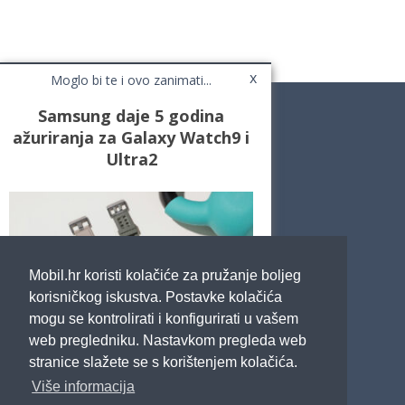
x
Moglo bi te i ovo zanimati...
Samsung daje 5 godina
ažuriranja za Galaxy Watch9 i
Ultra2
Novosti
Testovi / Recenzije
Top Liste
Cafe Mobil
Usporedi mobitele
Pojmovnik
Mobil.hr koristi kolačiće za pružanje boljeg
Impressum
Marketing
korisničkog iskustva. Postavke kolačića
Pravne odredbe
mogu se kontrolirati i konfigurirati u vašem
Izjava o privatnosti
web pregledniku. Nastavkom pregleda web
stranice slažete se s korištenjem kolačića.
POTRAŽITE NAS
Više informacija