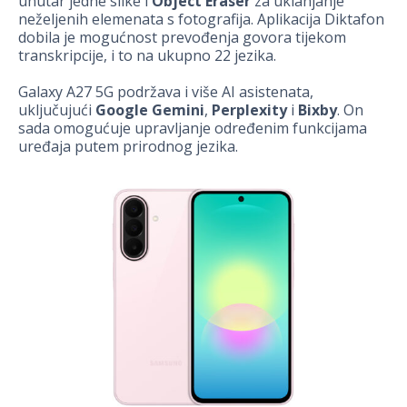
unutar jedne slike i
Object Eraser
za uklanjanje
neželjenih elemenata s fotografija. Aplikacija Diktafon
dobila je mogućnost prevođenja govora tijekom
transkripcije, i to na ukupno 22 jezika.
Galaxy A27 5G podržava i više AI asistenata,
uključujući
Google Gemini
,
Perplexity
i
Bixby
. On
sada omogućuje upravljanje određenim funkcijama
uređaja putem prirodnog jezika.