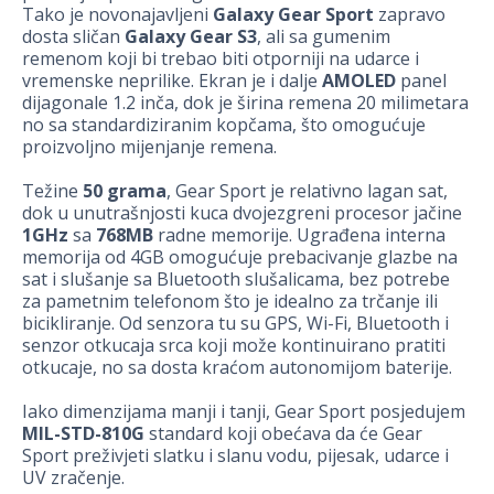
Tako je novonajavljeni
Galaxy Gear Sport
zapravo
dosta sličan
Galaxy Gear S3
, ali sa gumenim
remenom koji bi trebao biti otporniji na udarce i
vremenske neprilike. Ekran je i dalje
AMOLED
panel
dijagonale 1.2 inča, dok je širina remena 20 milimetara
no sa standardiziranim kopčama, što omogućuje
proizvoljno mijenjanje remena.
Težine
50 grama
, Gear Sport je relativno lagan sat,
dok u unutrašnjosti kuca dvojezgreni procesor jačine
1GHz
sa
768MB
radne memorije. Ugrađena interna
memorija od 4GB omogućuje prebacivanje glazbe na
sat i slušanje sa Bluetooth slušalicama, bez potrebe
za pametnim telefonom što je idealno za trčanje ili
bicikliranje. Od senzora tu su GPS, Wi-Fi, Bluetooth i
senzor otkucaja srca koji može kontinuirano pratiti
otkucaje, no sa dosta kraćom autonomijom baterije.
Iako dimenzijama manji i tanji, Gear Sport posjedujem
MIL-STD-810G
standard koji obećava da će Gear
Sport preživjeti slatku i slanu vodu, pijesak, udarce i
UV zračenje.