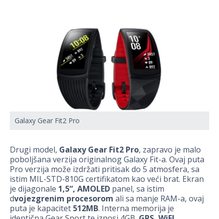
Galaxy Gear Fit2 Pro
Drugi model,
Galaxy Gear Fit2 Pro
, zapravo je malo
poboljšana verzija originalnog Galaxy Fit-a. Ovaj puta
Pro verzija može izdržati pritisak do 5 atmosfera, sa
istim MIL-STD-810G certifikatom kao veći brat. Ekran
je dijagonale
1,5“, AMOLED
panel, sa istim
d
vojezgrenim procesorom
ali sa manje RAM-a, ovaj
puta je kapacitet
512MB
. Interna memorija je
identična Gear Sport te iznosi 4GB.
GPS, WiFI,