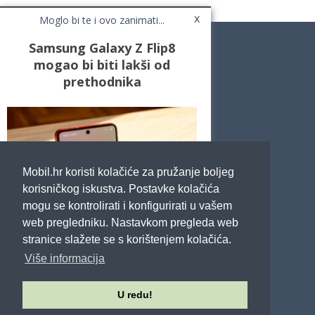
x
Moglo bi te i ovo zanimati...
Samsung Galaxy Z Flip8
mogao bi biti lakši od
prethodnika
Novosti
Testovi / Recenzije
Top Liste
Cafe Mobil
Usporedi mobitele
Pojmovnik
Mobil.hr koristi kolačiće za pružanje boljeg
Impressum
Marketing
korisničkog iskustva. Postavke kolačića
Pravne odredbe
mogu se kontrolirati i konfigurirati u vašem
Izjava o privatnosti
web pregledniku. Nastavkom pregleda web
stranice slažete se s korištenjem kolačića.
POTRAŽITE NAS
Više informacija
U redu!
Sva prava pridržana - Mobil.hr - 2026.