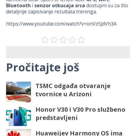
Bluetooth
i
senzor otkucaja srca
dostupni su za što
detaljnije zapisivanje rezultata treninga.
https://www.youtube.com/watch?v=onVzSjdVh3A
Pročitajte još
TSMC odgađa otvaranje
tvornice u Arizoni
Honor V30 i V30 Pro službeno
predstavljeni
Huaweijev Harmony OS ima