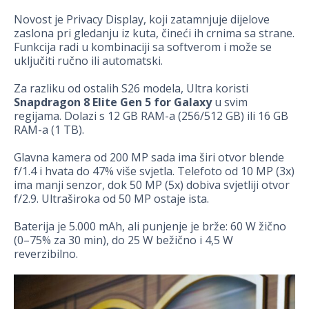
Novost je Privacy Display, koji zatamnjuje dijelove
zaslona pri gledanju iz kuta, čineći ih crnima sa strane.
Funkcija radi u kombinaciji sa softverom i može se
uključiti ručno ili automatski.
Za razliku od ostalih S26 modela, Ultra koristi
Snapdragon 8 Elite Gen 5 for Galaxy
u svim
regijama. Dolazi s 12 GB RAM-a (256/512 GB) ili 16 GB
RAM-a (1 TB).
Glavna kamera od 200 MP sada ima širi otvor blende
f/1.4 i hvata do 47% više svjetla. Telefoto od 10 MP (3x)
ima manji senzor, dok 50 MP (5x) dobiva svjetliji otvor
f/2.9. Ultraširoka od 50 MP ostaje ista.
Baterija je 5.000 mAh, ali punjenje je brže: 60 W žično
(0–75% za 30 min), do 25 W bežično i 4,5 W
reverzibilno.