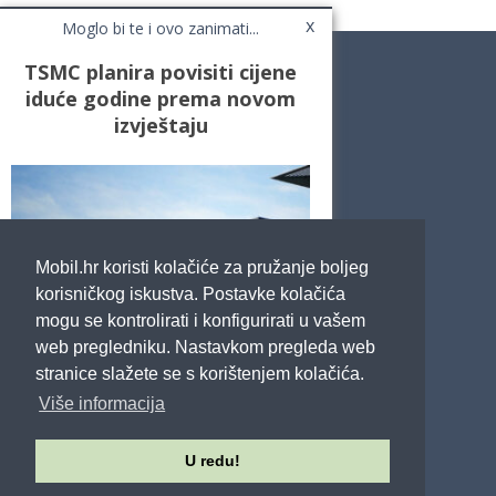
x
Moglo bi te i ovo zanimati...
TSMC planira povisiti cijene
iduće godine prema novom
izvještaju
Novosti
Testovi / Recenzije
Top Liste
Cafe Mobil
Usporedi mobitele
Pojmovnik
Mobil.hr koristi kolačiće za pružanje boljeg
Impressum
Marketing
korisničkog iskustva. Postavke kolačića
Pravne odredbe
mogu se kontrolirati i konfigurirati u vašem
Izjava o privatnosti
web pregledniku. Nastavkom pregleda web
stranice slažete se s korištenjem kolačića.
POTRAŽITE NAS
Više informacija
U redu!
Sva prava pridržana - Mobil.hr - 2026.