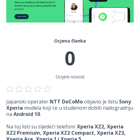
Ocjena članka
0
Ocijeni novost
Japanski operater
NTT DoCoMo
objavio je listu
Sony
Xperia
modela koji će u studenom dobiti nadogradnju
na
Android 10
.
Na toj listi su sljedeći telefoni:
Xperia XZ2, Xperia
XZ2 Premium, Xperia XZ2 Compact, Xperia XZ3,
Xperia Ace, Xperia 1 i Xperia 5
.