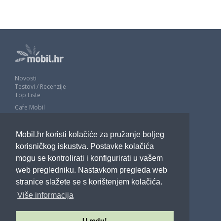
Novosti
Testovi / Recenzije
Top Liste
Cafe Mobil
Usporedi mobitele
Pojmovnik
Mobil.hr koristi kolačiće za pružanje boljeg
Impressum
Marketing
korisničkog iskustva. Postavke kolačića
Pravne odredbe
mogu se kontrolirati i konfigurirati u vašem
Izjava o privatnosti
web pregledniku. Nastavkom pregleda web
stranice slažete se s korištenjem kolačića.
POTRAŽITE NAS
Više informacija
U redu!