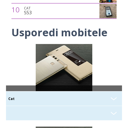
10
CAT
S53
Usporedi mobitele