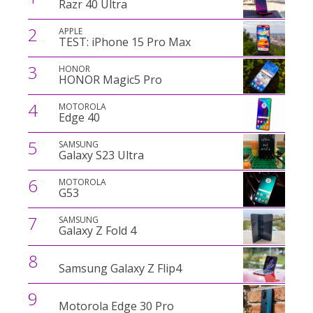
Razr 40 Ultra
2
APPLE
TEST: iPhone 15 Pro Max
3
HONOR
HONOR Magic5 Pro
4
MOTOROLA
Edge 40
5
SAMSUNG
Galaxy S23 Ultra
6
MOTOROLA
G53
7
SAMSUNG
Galaxy Z Fold 4
8
Samsung Galaxy Z Flip4
9
Motorola Edge 30 Pro