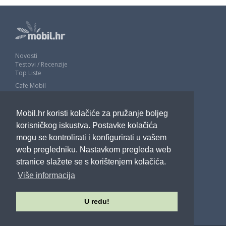
Novosti
Testovi / Recenzije
Top Liste
Cafe Mobil
Usporedi mobitele
Pojmovnik
Mobil.hr koristi kolačiće za pružanje boljeg
Impressum
Marketing
korisničkog iskustva. Postavke kolačića
Pravne odredbe
mogu se kontrolirati i konfigurirati u vašem
Izjava o privatnosti
web pregledniku. Nastavkom pregleda web
stranice slažete se s korištenjem kolačića.
POTRAŽITE NAS
Više informacija
U redu!
Sva prava pridržana - Mobil.hr - 2026.