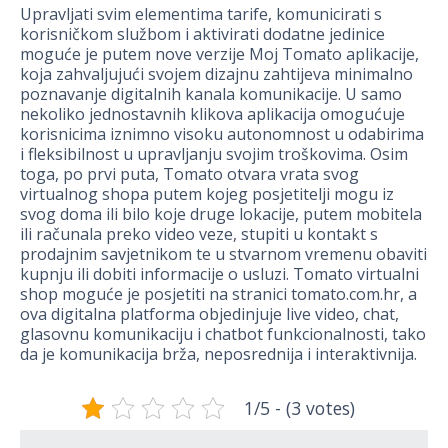
Upravljati svim elementima tarife, komunicirati s
korisničkom službom i aktivirati dodatne jedinice
moguće je putem nove verzije Moj Tomato aplikacije,
koja zahvaljujući svojem dizajnu zahtijeva minimalno
poznavanje digitalnih kanala komunikacije. U samo
nekoliko jednostavnih klikova aplikacija omogućuje
korisnicima iznimno visoku autonomnost u odabirima
i fleksibilnost u upravljanju svojim troškovima. Osim
toga, po prvi puta, Tomato otvara vrata svog
virtualnog shopa putem kojeg posjetitelji mogu iz
svog doma ili bilo koje druge lokacije, putem mobitela
ili računala preko video veze, stupiti u kontakt s
prodajnim savjetnikom te u stvarnom vremenu obaviti
kupnju ili dobiti informacije o usluzi. Tomato virtualni
shop moguće je posjetiti na stranici tomato.com.hr, a
ova digitalna platforma objedinjuje live video, chat,
glasovnu komunikaciju i chatbot funkcionalnosti, tako
da je komunikacija brža, neposrednija i interaktivnija.
1/5 - (3 votes)