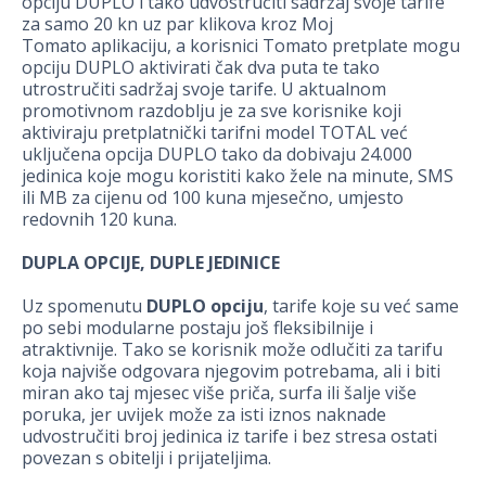
opciju DUPLO i tako udvostručiti sadržaj svoje tarife
za samo 20 kn uz par klikova kroz Moj
Tomato aplikaciju, a korisnici Tomato pretplate mogu
opciju DUPLO aktivirati čak dva puta te tako
utrostručiti sadržaj svoje tarife. U aktualnom
promotivnom razdoblju je za sve korisnike koji
aktiviraju pretplatnički tarifni model TOTAL već
uključena opcija DUPLO tako da dobivaju 24.000
jedinica koje mogu koristiti kako žele na minute, SMS
ili MB za cijenu od 100 kuna mjesečno, umjesto
redovnih 120 kuna.
DUPLA OPCIJE, DUPLE JEDINICE
Uz spomenutu
DUPLO opciju
, tarife koje su već same
po sebi modularne postaju još fleksibilnije i
atraktivnije. Tako se korisnik može odlučiti za tarifu
koja najviše odgovara njegovim potrebama, ali i biti
miran ako taj mjesec više priča, surfa ili šalje više
poruka, jer uvijek može za isti iznos naknade
udvostručiti broj jedinica iz tarife i bez stresa ostati
povezan s obitelji i prijateljima.