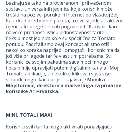
baziraju se tako na provjerenom i prihvaćenom
sustavu univerzalnih jedinica koje korisnik može
trošiti na pozive, poruke ili Internet po vlastitoj želji.
Kao i kod prethodnih paketa, to sve slijede atraktivne
cijene, ali i pregršt novih pogodnosti. Korisnici kao
najveće prednosti ističu jednostavnost tarife i
fleksibilnost jedinica koje su specifične za Tomato
ponudu. Zadržali smo ovaj koncept ali smo otišli
nekoliko koraka naprijed i omogućili korisnicima da
još više prilagode tarife vlastitim potrebama. Svi
korisnici će svojim paketima sada moći mnogo
fleksibilnije upravljati putem digitalnih kanala i Moj
Tomato aplikacije, u nekoliko klikova i s još više
slobode nego ikada prije. – izjavila je
Monika
Majstorović, direktorica marketinga za privatne
korisnike A1 Hrvatska
.
MINI, TOTAL i MAXI
Korisnici svih tarifa mogu aktivirati ponavljajuću