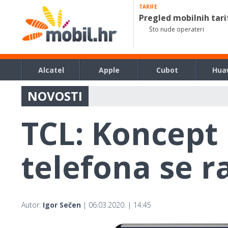
TARIFE
Pregled mobilnih tari
Što nude operateri
Alcatel
Apple
Cubot
Hua
NOVOSTI
TCL: Koncep
telefona se ra
Autor:
Igor Sečen
| 06.03.2020. | 14:45