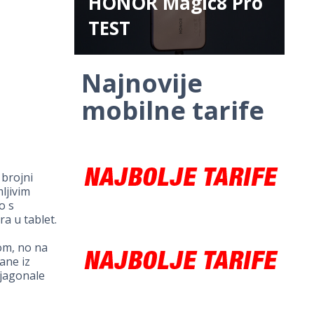
HONOR Magic8 Pro
TEST
Najnovije
mobilne tarife
brojni
ljivim
o s
a u tablet.
om, no na
ane iz
ijagonale