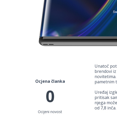
Unatoč pot
brendovi iz
novitetima.
Ocjena članka
pametnim te
0
Uređaj izg
pritisak s
njega možet
od 7,8 inča.
Ocijeni novost