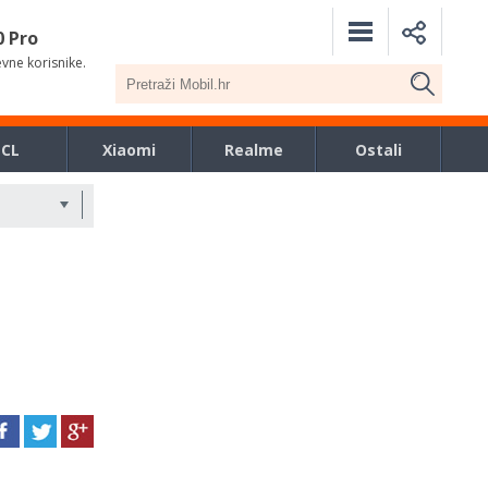
0 Pro
evne korisnike.
TCL
Xiaomi
Realme
Ostali