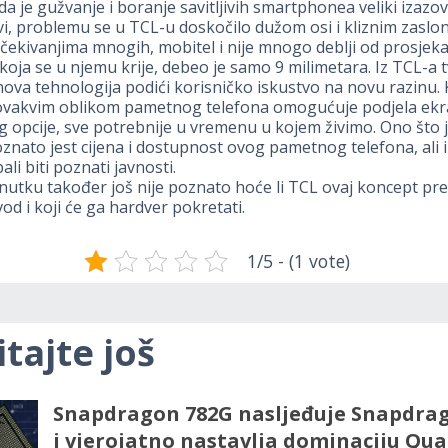
da je gužvanje i boranje savitljivih smartphonea veliki izazov,
avi, problemu se u TCL-u doskočilo dužom osi i kliznim zaslo
ekivanjima mnogih, mobitel i nije mnogo deblji od prosjek
 koja se u njemu krije, debeo je samo 9 milimetara. Iz TCL-a 
nova tehnologija podići korisničko iskustvo na novu razinu.
 ovakvim oblikom pametnog telefona omogućuje podjela ekr
g opcije, sve potrebnije u vremenu u kojem živimo. Ono što j
znato jest cijena i dostupnost ovog pametnog telefona, ali i
li biti poznati javnosti.
utku također još nije poznato hoće li TCL ovaj koncept pret
vod i koji će ga hardver pokretati.
1/5 - (1 vote)
itajte još
Snapdragon 782G nasljeđuje Snapdra
i vjerojatno nastavlja dominaciju Q