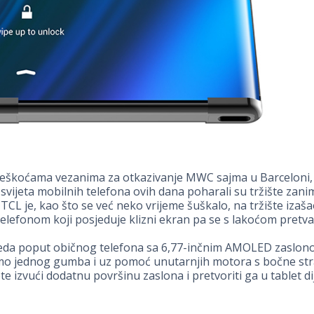
eškoćama vezanima za otkazivanje MWC sajma u Barceloni, 
 svijeta mobilnih telefona ovih dana poharali su tržište zanim
 TCL je, kao što se već neko vrijeme šuškalo, na tržište izaša
lefonom koji posjeduje klizni ekran pa se s lakoćom pretvar
leda poput običnog telefona sa 6,77-inčnim AMOLED zaslon
amo jednog gumba i uz pomoć unutarnjih motora s bočne str
e izvući dodatnu površinu zaslona i pretvoriti ga u tablet d