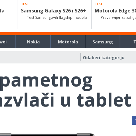
TEST
TEST
fa
Samsung Galaxy S26 i S26+
Motorola Edge 3
Test Samsungovih flagship modela
Prava zvijer za zahtj
wei
Nokia
Motorola
Samsung
t pametnog
zvlači u tablet