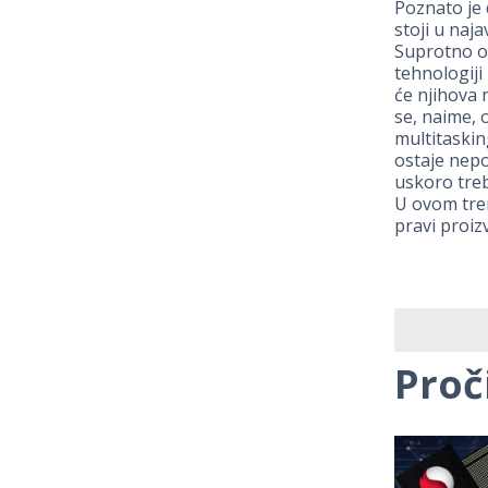
Poznato je 
stoji u naj
Suprotno oč
tehnologiji
će njihova 
se, naime,
multitaskin
ostaje nepo
uskoro treba
U ovom tren
pravi proiz
Proč