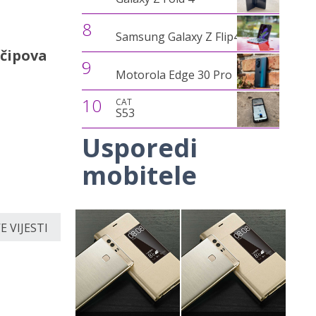
8
Samsung Galaxy Z Flip4
 čipova
9
Motorola Edge 30 Pro
10
CAT
S53
Usporedi
mobitele
 VIJESTI