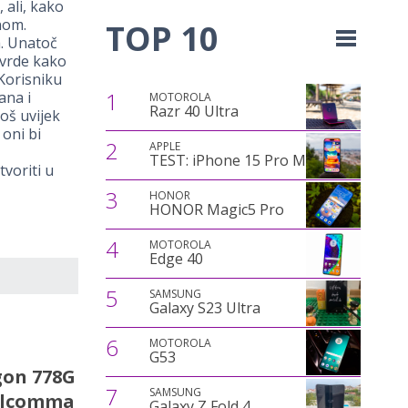
 ali, kako
nom.
TOP 10
a. Unatoč
tvrde kako
 Korisniku
1
ana i
MOTOROLA
Razr 40 Ultra
oš uvijek
 oni bi
2
APPLE
TEST: iPhone 15 Pro Max
voriti u
3
HONOR
HONOR Magic5 Pro
4
MOTOROLA
Edge 40
5
SAMSUNG
Galaxy S23 Ultra
6
MOTOROLA
G53
gon 778G
7
SAMSUNG
ualcomma
Galaxy Z Fold 4