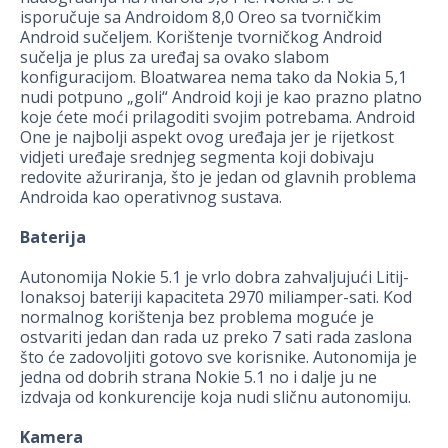
isporučuje sa Androidom 8,0 Oreo sa tvorničkim
Android sučeljem. Korištenje tvorničkog Android
sučelja je plus za uređaj sa ovako slabom
konfiguracijom. Bloatwarea nema tako da Nokia 5,1
nudi potpuno „goli“ Android koji je kao prazno platno
koje ćete moći prilagoditi svojim potrebama. Android
One je najbolji aspekt ovog uređaja jer je rijetkost
vidjeti uređaje srednjeg segmenta koji dobivaju
redovite ažuriranja, što je jedan od glavnih problema
Androida kao operativnog sustava.
Baterija
Autonomija Nokie 5.1 je vrlo dobra zahvaljujući Litij-
Ionaksoj bateriji kapaciteta 2970 miliamper-sati. Kod
normalnog korištenja bez problema moguće je
ostvariti jedan dan rada uz preko 7 sati rada zaslona
što će zadovoljiti gotovo sve korisnike. Autonomija je
jedna od dobrih strana Nokie 5.1 no i dalje ju ne
izdvaja od konkurencije koja nudi sličnu autonomiju.
Kamera