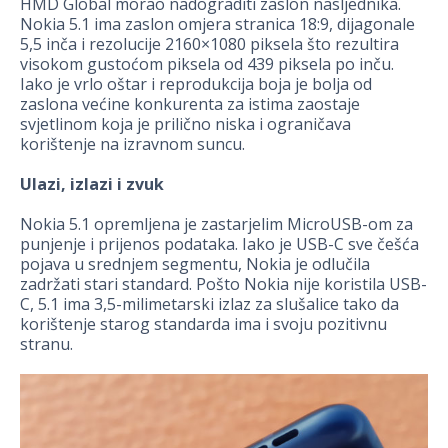
HMD Global morao nadograditi zaslon nasljednika.
Nokia 5.1 ima zaslon omjera stranica 18:9, dijagonale
5,5 inča i rezolucije 2160×1080 piksela što rezultira
visokom gustoćom piksela od 439 piksela po inču.
Iako je vrlo oštar i reprodukcija boja je bolja od
zaslona većine konkurenta za istima zaostaje
svjetlinom koja je prilično niska i ograničava
korištenje na izravnom suncu.
Ulazi, izlazi i zvuk
Nokia 5.1 opremljena je zastarjelim MicroUSB-om za
punjenje i prijenos podataka. Iako je USB-C sve češća
pojava u srednjem segmentu, Nokia je odlučila
zadržati stari standard. Pošto Nokia nije koristila USB-
C, 5.1 ima 3,5-milimetarski izlaz za slušalice tako da
korištenje starog standarda ima i svoju pozitivnu
stranu.