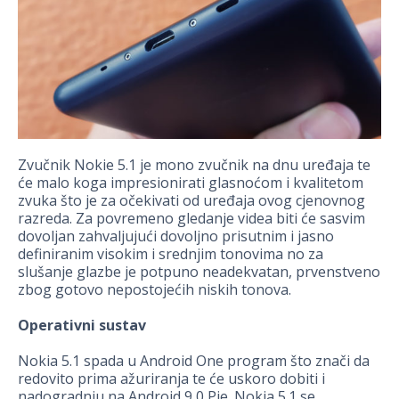
Zvučnik Nokie 5.1 je mono zvučnik na dnu uređaja te
će malo koga impresionirati glasnoćom i kvalitetom
zvuka što je za očekivati od uređaja ovog cjenovnog
razreda. Za povremeno gledanje videa biti će sasvim
dovoljan zahvaljujući dovoljno prisutnim i jasno
definiranim visokim i srednjim tonovima no za
slušanje glazbe je potpuno neadekvatan, prvenstveno
zbog gotovo nepostojećih niskih tonova.
Operativni sustav
Nokia 5.1 spada u Android One program što znači da
redovito prima ažuriranja te će uskoro dobiti i
nadogradnju na Android 9,0 Pie. Nokia 5.1 se