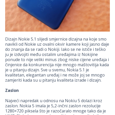
Dizajn Nokie 5.1 slijedi smjernice dizajna na koje smo
navikli od Nokie uz ovalni okvir kamere koji jasno daje
do znanja da se radi o Nokiji. Iako se ne ističe i teško
ju je izdvojiti među ostalim uređajima iz Nokijine
ponude to nije veliki minus zbog niske cijene uređaja i
činjenice da konkurencija nije mnogo maštovitija kada
je u pitanju dizajn. Sve u svemu, Nokia 5.1 je
kvalitetan, elegantan uređaj i ne može joj se mnogo
zamjeriti kada su u pitanju kvaliteta izrade i dizajn.
Zaslon
Najveći napredak u odnosu na Nokiu 5 dolazi kroz
zaslon. Nokia 5 imala je 5,2-inčni zaslon rezolucije
1280×720 piksela što je razočaralo mnoge tako da je