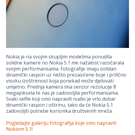
Nokia je na svojim skupljim modelima ponudila
solidne kamere no Nokia 5.1 me nažalost razočarala
svojim performansama. Fotografije imaju solidan
dinamički raspon uz nešto prezasićene boje i prilično
visoku izoštrenost koja ponekad može djelovati
umjetno. Prednja kamera ima senzor rezolucije 8
megapiksela te nas je zadovoljila performansama.
Svaki selfie koji smo napravili nudio je vrlo dobar
dinamički raspon i oštrinu, tako da će Nokia 5.1
zadovoljiti potrebe korisnika društvenih mreža.
Pogledajte galeriju fotografija koje smo napravili
Nokiom 5.1!