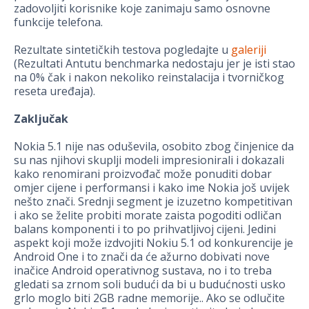
zadovoljiti korisnike koje zanimaju samo osnovne
funkcije telefona.
Rezultate sintetičkih testova pogledajte u
galeriji
(Rezultati Antutu benchmarka nedostaju jer je isti stao
na 0% čak i nakon nekoliko reinstalacija i tvorničkog
reseta uređaja).
Zaključak
Nokia 5.1 nije nas oduševila, osobito zbog činjenice da
su nas njihovi skuplji modeli impresionirali i dokazali
kako renomirani proizvođač može ponuditi dobar
omjer cijene i performansi i kako ime Nokia još uvijek
nešto znači. Srednji segment je izuzetno kompetitivan
i ako se želite probiti morate zaista pogoditi odličan
balans komponenti i to po prihvatljivoj cijeni. Jedini
aspekt koji može izdvojiti Nokiu 5.1 od konkurencije je
Android One i to znači da će ažurno dobivati nove
inačice Android operativnog sustava, no i to treba
gledati sa zrnom soli budući da bi u budućnosti usko
grlo moglo biti 2GB radne memorije.. Ako se odlučite