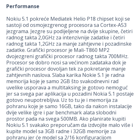
Performanse
Nokiu 5.1 pokreće Mediatek Helio P18 chipset koji se
sastoji od osmojezgrenog procesora sa Cortex-A53
jezgrama. Jezgre su podijeljene na dvije skupine, četiri
radnog takta 2,0GHz za intenzivnije zadatke i četiri
radnog takta 1,2GHz za manje zahtjevne i pozadinske
zadatke. Grafički procesor je Mali-T860 MP2
dvojezgreni grafički procesor radnog takta 700MHz.
Procesor se dobro nosi sa većinom zadataka dok je
grafički procesor dovoljan tek za pokretanje manje
zahtjevnih naslova. Slaba karika Nokie 5.1 je radna
memorija koje je samo 2GB što svakodnevni rad
uvelike usporava a multitaksing je gotovo nemoguć
jer sa svega par aplikacija u pozadini Nokia 5.1 postaje
gotovo neupotrebljiva. Uz to tu je i memorija za
pohranu koje je samo 16GB, tako da nakon instalacije
dvije velike igre i par benchmark alata slobodni
prostor pada na svega 500MB. Ako planirate kupiti
Nokiu 5.1 svakako preporučam da izdvojite malo više i
kupite model sa 3GB radne i 32GB memorije za
pohranu jer će model sa 2/16 konfiguracijom