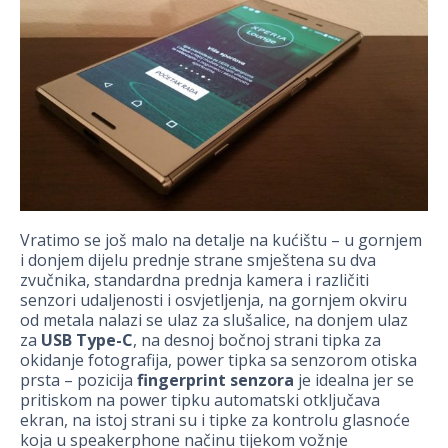
Vratimo se još malo na detalje na kućištu – u gornjem
i donjem dijelu prednje strane smještena su dva
zvučnika, standardna prednja kamera i različiti
senzori udaljenosti i osvjetljenja, na gornjem okviru
od metala nalazi se ulaz za slušalice, na donjem ulaz
za
USB Type-C
, na desnoj bočnoj strani tipka za
okidanje fotografija, power tipka sa senzorom otiska
prsta – pozicija
fingerprint senzora
je idealna jer se
pritiskom na power tipku automatski otključava
ekran, na istoj strani su i tipke za kontrolu glasnoće
koja u speakerphone načinu tijekom vožnje