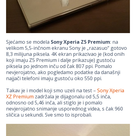
Sjećamo se modela
Sony Xperia Z5 Premium
: na
velikom 5,5-inčnom ekranu Sony je „razasuo“ gotovo
8,3 milijuna piksela. 4K ekran prikazivao je (kod onih
koji imaju Z5 Premium i dalje prikazuje) gustoću
piksela po jednom inču od čak 807 ppi. Pomalo
nevjerojatno, ako pogledamo podatke da današnji
najjači telefoni imaju gustoću oko 550 ppi.
Takav je i model koji smo uzeli na test –
Sony Xperia
XZ Premium
zadržala je dijagonalu od 5,5 inča,
odnosno od 5,46 inča, ali stiglo je i pomalo
nevjerojatno snimanje usporednog videa, s čak 960
sličica u sekundi. Sve smo to isprobali.