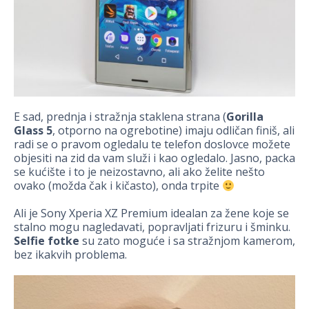
E sad, prednja i stražnja staklena strana (
Gorilla
Glass 5
, otporno na ogrebotine) imaju odličan finiš, ali
radi se o pravom ogledalu te telefon doslovce možete
objesiti na zid da vam služi i kao ogledalo. Jasno, packa
se kućište i to je neizostavno, ali ako želite nešto
ovako (možda čak i kičasto), onda trpite
Ali je Sony Xperia XZ Premium idealan za žene koje se
stalno mogu nagledavati, popravljati frizuru i šminku.
Selfie fotke
su zato moguće i sa stražnjom kamerom,
bez ikakvih problema.