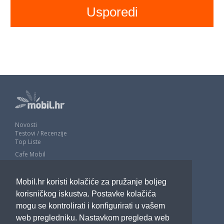
Novosti
Testovi / Recenzije
Top Liste
Cafe Mobil
Usporedi mobitele
Pojmovnik
Mobil.hr koristi kolačiće za pružanje boljeg
Impressum
Marketing
korisničkog iskustva. Postavke kolačića
Pravne odredbe
mogu se kontrolirati i konfigurirati u vašem
Izjava o privatnosti
web pregledniku. Nastavkom pregleda web