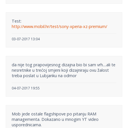
Test:
http://www.mobil.hr/test/sony-xperia-xz-premium/
03-07-2017 13:04
da nije tog prapovijesnog dizajna bio bi sam vrh....ali te
nesretnike u trećoj smjeni koji dizajniraju ovu žalost
treba poslat u Lubjanku na odmor
04-07-2017 19:55
Mob jede ostale flagshipove po pitanju RAM
managementa. Dokazano u mnogim YT video
usporednicama.