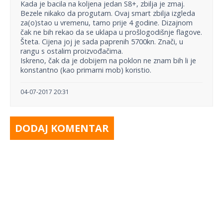
Kada je bacila na koljena jedan S8+, zbilja je zmaj.
Bezele nikako da progutam. Ovaj smart zbilja izgleda
za(o)stao u vremenu, tamo prije 4 godine. Dizajnom
čak ne bih rekao da se uklapa u prošlogodišnje flagove.
Šteta. Cijena joj je sada paprenih 5700kn. Znači, u
rangu s ostalim proizvođačima.
Iskreno, čak da je dobijem na poklon ne znam bih li je
konstantno (kao primarni mob) koristio.
04-07-2017 20:31
DODAJ KOMENTAR