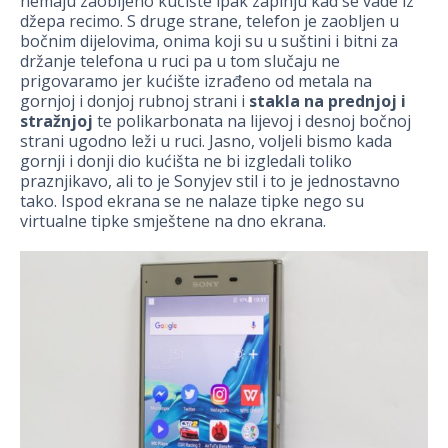
nemaju zaobljeno kućište ipak zapinju kad se vade iz
džepa recimo. S druge strane, telefon je zaobljen u
bočnim dijelovima, onima koji su u suštini i bitni za
držanje telefona u ruci pa u tom slučaju ne
prigovaramo jer kućište izrađeno od metala na
gornjoj i donjoj rubnoj strani i
stakla na prednjoj i
stražnjoj
te polikarbonata na lijevoj i desnoj bočnoj
strani ugodno leži u ruci. Jasno, voljeli bismo kada
gornji i donji dio kućišta ne bi izgledali toliko
praznjikavo, ali to je Sonyjev stil i to je jednostavno
tako. Ispod ekrana se ne nalaze tipke nego su
virtualne tipke smještene na dno ekrana.