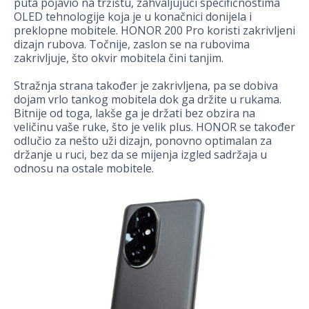
puta pojavio na tržištu, zahvaljujući specifičnostima
OLED tehnologije koja je u konačnici donijela i
preklopne mobitele. HONOR 200 Pro koristi zakrivljeni
dizajn rubova. Točnije, zaslon se na rubovima
zakrivljuje, što okvir mobitela čini tanjim.
Stražnja strana također je zakrivljena, pa se dobiva
dojam vrlo tankog mobitela dok ga držite u rukama.
Bitnije od toga, lakše ga je držati bez obzira na
veličinu vaše ruke, što je velik plus. HONOR se također
odlučio za nešto uži dizajn, ponovno optimalan za
držanje u ruci, bez da se mijenja izgled sadržaja u
odnosu na ostale mobitele.