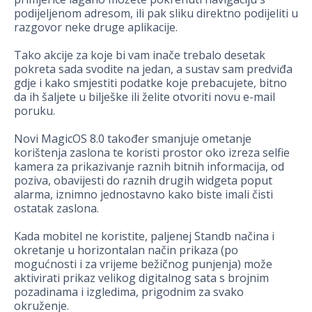
podijeljenom adresom, ili pak sliku direktno podijeliti u
razgovor neke druge aplikacije.
Tako akcije za koje bi vam inače trebalo desetak
pokreta sada svodite na jedan, a sustav sam predviđa
gdje i kako smjestiti podatke koje prebacujete, bitno
da ih šaljete u bilješke ili želite otvoriti novu e-mail
poruku.
Novi MagicOS 8.0 također smanjuje ometanje
korištenja zaslona te koristi prostor oko izreza selfie
kamera za prikazivanje raznih bitnih informacija, od
poziva, obavijesti do raznih drugih widgeta poput
alarma, iznimno jednostavno kako biste imali čisti
ostatak zaslona.
Kada mobitel ne koristite, paljenej Standb načina i
okretanje u horizontalan način prikaza (po
mogućnosti i za vrijeme bežičnog punjenja) može
aktivirati prikaz velikog digitalnog sata s brojnim
pozadinama i izgledima, prigodnim za svako
okruženje.