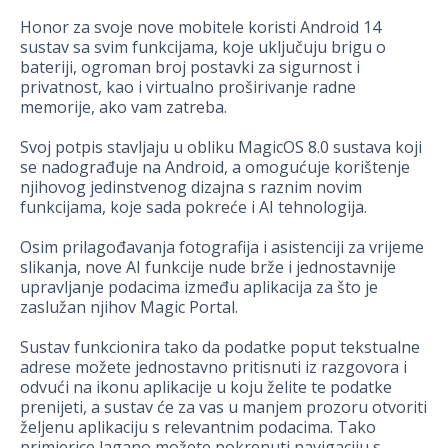
Honor za svoje nove mobitele koristi Android 14
sustav sa svim funkcijama, koje uključuju brigu o
bateriji, ogroman broj postavki za sigurnost i
privatnost, kao i virtualno proširivanje radne
memorije, ako vam zatreba.
Svoj potpis stavljaju u obliku MagicOS 8.0 sustava koji
se nadograđuje na Android, a omogućuje korištenje
njihovog jedinstvenog dizajna s raznim novim
funkcijama, koje sada pokreće i AI tehnologija.
Osim prilagođavanja fotografija i asistenciji za vrijeme
slikanja, nove AI funkcije nude brže i jednostavnije
upravljanje podacima između aplikacija za što je
zaslužan njihov Magic Portal.
Sustav funkcionira tako da podatke poput tekstualne
adrese možete jednostavno pritisnuti iz razgovora i
odvući na ikonu aplikacije u koju želite te podatke
prenijeti, a sustav će za vas u manjem prozoru otvoriti
željenu aplikaciju s relevantnim podacima. Tako
primjerice lagano možete pokrenuti navigaciju s