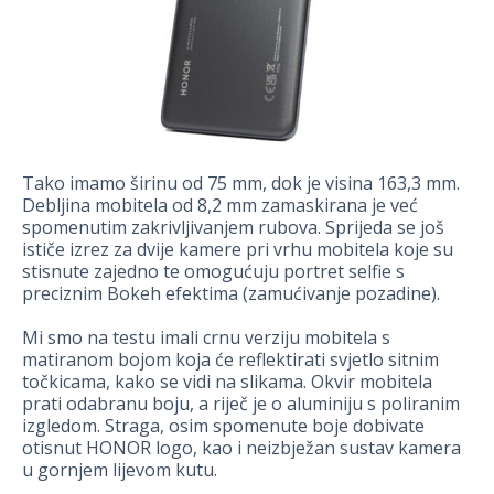
Tako imamo širinu od 75 mm, dok je visina 163,3 mm.
Debljina mobitela od 8,2 mm zamaskirana je već
spomenutim zakrivljivanjem rubova. Sprijeda se još
ističe izrez za dvije kamere pri vrhu mobitela koje su
stisnute zajedno te omogućuju portret selfie s
preciznim Bokeh efektima (zamućivanje pozadine).
Mi smo na testu imali crnu verziju mobitela s
matiranom bojom koja će reflektirati svjetlo sitnim
točkicama, kako se vidi na slikama. Okvir mobitela
prati odabranu boju, a riječ je o aluminiju s poliranim
izgledom. Straga, osim spomenute boje dobivate
otisnut HONOR logo, kao i neizbježan sustav kamera
u gornjem lijevom kutu.