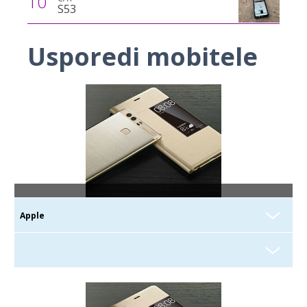
10
S53
Usporedi mobitele