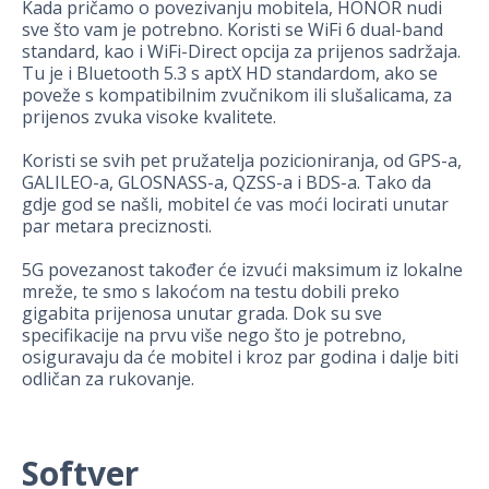
Kada pričamo o povezivanju mobitela, HONOR nudi
sve što vam je potrebno. Koristi se WiFi 6 dual-band
standard, kao i WiFi-Direct opcija za prijenos sadržaja.
Tu je i Bluetooth 5.3 s aptX HD standardom, ako se
poveže s kompatibilnim zvučnikom ili slušalicama, za
prijenos zvuka visoke kvalitete.
Koristi se svih pet pružatelja pozicioniranja, od GPS-a,
GALILEO-a, GLOSNASS-a, QZSS-a i BDS-a. Tako da
gdje god se našli, mobitel će vas moći locirati unutar
par metara preciznosti.
5G povezanost također će izvući maksimum iz lokalne
mreže, te smo s lakoćom na testu dobili preko
gigabita prijenosa unutar grada. Dok su sve
specifikacije na prvu više nego što je potrebno,
osiguravaju da će mobitel i kroz par godina i dalje biti
odličan za rukovanje.
Softver