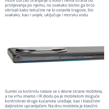
može izdržati uranjanje u vodu i nema straha od
prolijevanja po njemu, no svakako bismo ga brzo
obrisali kako tekućine ne bi ostavile tragove, što
svakako, kao i uvijek, uključuje i morsku vodu.
Gumbi za kontrolu nalaze se s desne strane mobitela,
a na vrhu imamo i IR diodu pa je mobitelom moguće
kontrolirati druge kućanske uređaje, kao i klasičnim
daljinskim upravljačem. Na dnu mobitela je klasični