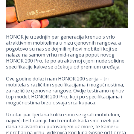
HONOR je u zadnjih par generacija krenuo s vrlo
atraktivnim mobitelima u nizu cjenovnih rangova, a
pogotovo su nas se dojmili njihovi mobiteli koji se
nalaze na samom vrhu mid-rangea poput novog
HONOR 200 Pro, te po atraktivnoj cijeni nude solidne
specifikacije kakve se očekuju od premium uređaja.
Ove godine dolazi nam HONOR 200 serija – tri
mobitela s različitim specifikacijama i mogućnostima,
za različite cjenovne rangove. Ovdje testiramo njihov
top model, HONOR 200 Pro, koji po specifikacijama i
mogućnostima brzo osvaja srca kupaca.
Unutar par tjedana koliko smo se igrali mobitelom,
najveći test nam je bio trenutak kada smo uzeli par
dana za avanturu putovanjem uz more, te kameru
isprobali na vrhu vidikovca kod kipa Gospe od Loreta