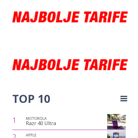
TOP 10
1
MOTOROLA
Razr 40 Ultra
2
APPLE