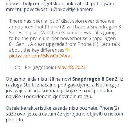
donosi bolju energetsku učinkovitost, poboljšanu
mrežnu povezivost i učinkovitije kamere.
There has been a lot of discussion ever since we
announced that Phone (2) will have a Snapdragon 8
Series chipset. Well here's some news – it’s going
to be the premium-tier powerhouse Snapdragon
8+ Gen 1. A clear upgrade from Phone (1). Let’s talk
about the key differences
pic.twitter.com/l5NwCxDAVa
— Carl Pei (@getpeid)
May 18, 2023
Objasnio je da nisu išli na novi
Snapdragon 8 Gen2
, iz
razloga što bi značajno podigao cijenu, a Nothing je
još uvijek mlada kompanija koja se trudi ponuditi
najviše u određenom cjenovnom rangu.
Ostale karakteristike zasada nisu poznate. Phone(2)
stiže ovo ljeto, a datum će vjerojatno objaviti u nekom
periodu.