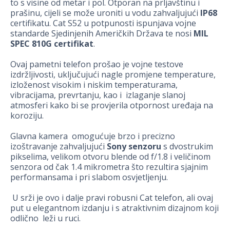
to s visine od metar i pol. Otporan na prljavštinu i
prašinu, cijeli se može uroniti u vodu zahvaljujući
IP68
certifikatu. Cat S52 u potpunosti ispunjava vojne
standarde Sjedinjenih Američkih Država te nosi
MIL
SPEC 810G certifikat
.
Ovaj pametni telefon prošao je vojne testove
izdržljivosti, uključujući nagle promjene temperature,
izloženost visokim i niskim temperaturama,
vibracijama, prevrtanju, kao i izlaganje slanoj
atmosferi kako bi se provjerila otpornost uređaja na
koroziju.
Glavna kamera omogućuje brzo i precizno
izoštravanje zahvaljujući
Sony senzoru
s dvostrukim
pikselima, velikom otvoru blende od f/1.8 i veličinom
senzora od čak 1.4 mikrometra što rezultira sjajnim
performansama i pri slabom osvjetljenju.
U srži je ovo i dalje pravi robusni Cat telefon, ali ovaj
put u elegantnom izdanju i s atraktivnim dizajnom koji
odlično leži u ruci.