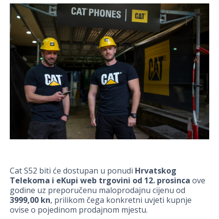
Cat S52 biti će dostupan u ponudi
Hrvatskog
Telekoma i eKupi web trgovini od 12. prosinca
ove
godine uz preporučenu maloprodajnu cijenu od
3999,00 kn
, prilikom čega konkretni uvjeti kupnje
ovise o pojedinom prodajnom mjestu.