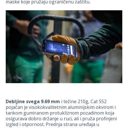
maske koje pružaju ograničenu zaštitu.
Debljine svega 9.69 mm
i težine 210g, Cat S52
pojačan je visokokvalitetnim aluminijskim okvirom i
tankom gumiranom protukliznom pozadinom koja
osigurava dobro držanje u ruci, ali i pruža profinjeni
izgled i otpornost. Prednja strana uređaja u