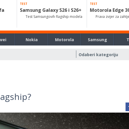
TEST
TEST
fa
Samsung Galaxy S26 i S26+
Motorola Edge 3
Test Samsungovih flagship modela
Prava zvijer za zahtj
wei
Nokia
Motorola
Samsung
lagship?