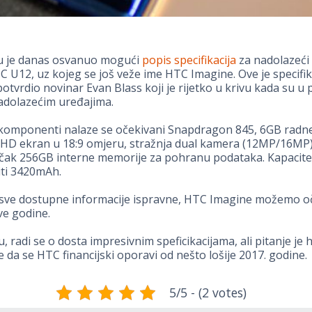
u je danas osvanuo mogući
popis specifikacija
za nadolazeći
C U12, uz kojeg se još veže ime HTC Imagine. Ove je specifik
tvrdio novinar Evan Blass koji je rijetko u krivu kada su u 
adolazećim uređajima.
komponenti nalaze se očekivani Snapdragon 845, 6GB radn
QHD ekran u 18:9 omjeru, stražnja dual kamera (12MP/16MP)
čak 256GB interne memorije za pohranu podataka. Kapacitet
iti 3420mAh.
 sve dostupne informacije ispravne, HTC Imagine možemo oč
e godine.
, radi se o dosta impresivnim speficikacijama, ali pitanje je 
ne da se HTC financijski oporavi od nešto lošije 2017. godine.
5/5 - (2 votes)