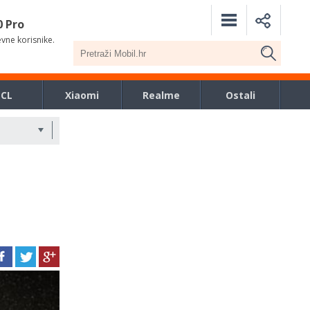
0 Pro
evne korisnike.
TCL
Xiaomi
Realme
Ostali