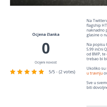
Na Twitter
flagship HT
naknadno po
Ocjena članka
glasine o n
0
Na popisu 
5.99 inčni 
od 8MP, te 
trebao bi b
Ocijeni novost
Ukoliko su
5/5 - (2 votes)
u travnju
ov
Sve u svemu
biti dovolj