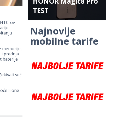
HONOR Magic8 Pro
TEST
 HTC-ov
Najnovije
acije
pitanju
mobilne tarife
e memorije,
 i prednja
 baterije
ekivati već
hoće li one