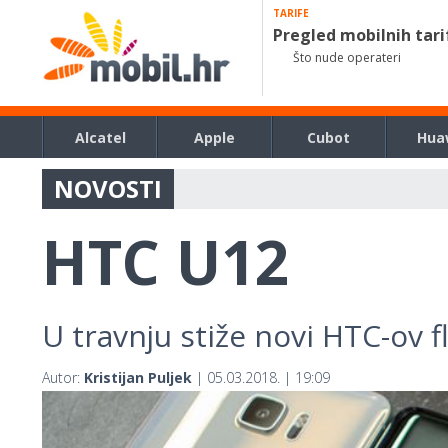
TARIFE
Pregled mobilnih tari
Što nude operateri
Alcatel
Apple
Cubot
Hua
NOVOSTI
HTC U12
U travnju stiže novi HTC-ov f
Autor:
Kristijan Puljek
| 05.03.2018. | 19:09