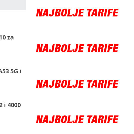
10 za
53 5G i
 i 4000