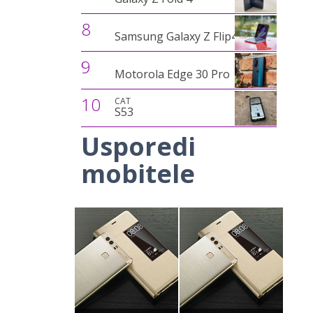
8
Samsung Galaxy Z Flip4
9
Motorola Edge 30 Pro
10
CAT
S53
Usporedi
mobitele