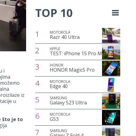
TOP 10
1
MOTOROLA
Razr 40 Ultra
2
APPLE
TEST: iPhone 15 Pro Max
3
HONOR
HONOR Magic5 Pro
u i
ajima
4
MOTOROLA
o možemo
Edge 40
ealna
oizilaze iz
5
SAMSUNG
tacije u
Galaxy S23 Ultra
6
MOTOROLA
G53
e
što je to
gija
7
SAMSUNG
Galaxy Z Fold 4