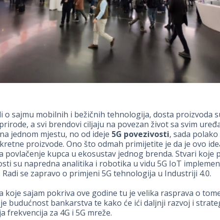
i o sajmu mobilnih i bežičnih tehnologija, dosta proizvoda s
prirode, a svi brendovi ciljaju na povezan život sa svim uređ
na jednom mjestu, no od ideje
5G povezivosti
, sada polak
onkretne proizvode. Ono što odmah primijetite je da je ovo id
za povlačenje kupca u ekosustav jednog brenda. Stvari koje pr
sti su napredna analitika i robotika u vidu 5G IoT implemen
 Radi se zapravo o primjeni 5G tehnologija u Industriji 4.0.
 koje sajam pokriva ove godine tu je velika rasprava o tom
 je budućnost bankarstva te kako će ići daljnji razvoj i strate
ja frekvencija za 4G i 5G mreže.