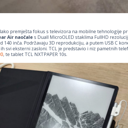
lako premješta fokus s televizora na mobilne tehnologije pr
ar Air naočale
s Duall MicroOLED staklima FullHD rezolucij
od 140 inča. Podržavaju 3D reprodukciju, a putem USB C kon
ih svi eksterni zasloni. TCL je predstavio i niz pametnih tele
30
, te tablet TCL NXTPAPER 10s.