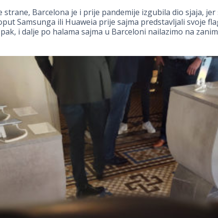
 strane, Barcelona je i prije pandemije izgubila dio sjaja, jer 
put Samsunga ili Huaweia prije sajma predstavljali svoje fl
Ipak, i dalje po halama sajma u Barceloni nailazimo na zaniml