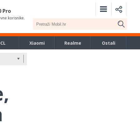
0 Pro
evne korisnike.
TCL
Xiaomi
Realme
Ostali
,
a