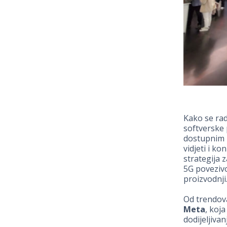
Kako se rad
softverske 
dostupnim 
vidjeti i k
strategija 
5G povezivo
proizvodnji.
Od trendova
Meta
, koja
dodijeljivan