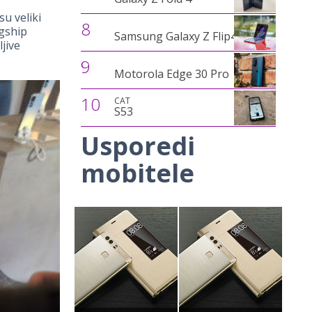
su veliki
8
agship
Samsung Galaxy Z Flip4
jive
9
Motorola Edge 30 Pro
10
CAT
S53
Usporedi
mobitele