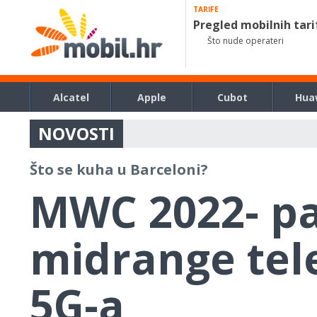
TARIFE
Pregled mobilnih tari
Što nude operateri
Alcatel
Apple
Cubot
Hua
NOVOSTI
Što se kuha u Barceloni?
MWC 2022- p
midrange tele
5G-a