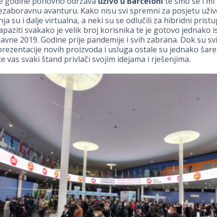
e godine ponovno održava
uživo u Barceloni
te smo se i mi 
ezaboravnu avanturu. Kako nisu svi spremni za posjetu uživ
ja su i dalje virtualna, a neki su se odlučili za hibridni prist
apaziti svakako je velik broj korisnika te je gotovo jednako 
davne 2019. Godine prije pandemije i svih zabrana. Dok su sv
ezentacije novih proizvoda i usluga ostale su jednako šare
te vas svaki štand privlači svojim idejama i rješenjima.