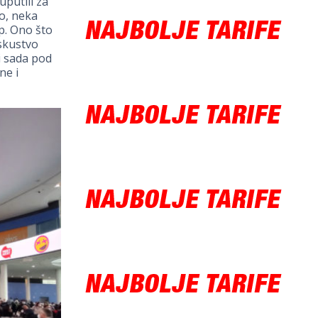
uputili za
o, neka
up. Ono što
iskustvo
i sada pod
ne i