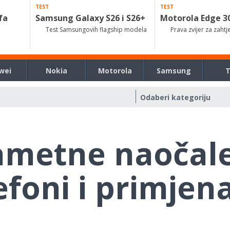
TEST
TEST
fa
Samsung Galaxy S26 i S26+
Motorola Edge 3
Test Samsungovih flagship modela
Prava zvijer za zahtj
wei
Nokia
Motorola
Samsung
ametne naočale
foni i primjen