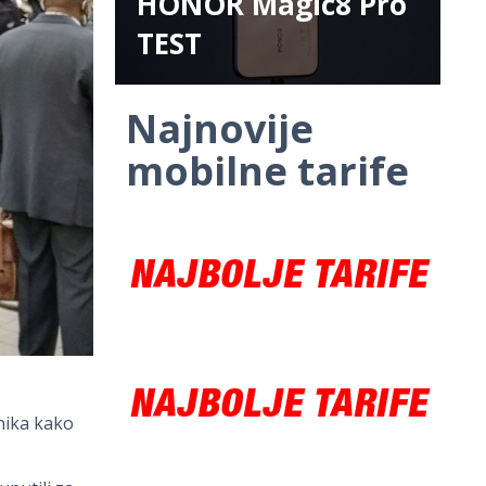
HONOR Magic8 Pro
TEST
Najnovije
mobilne tarife
nika kako