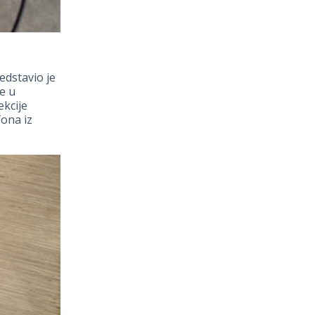
edstavio je
e u
ekcije
fona iz