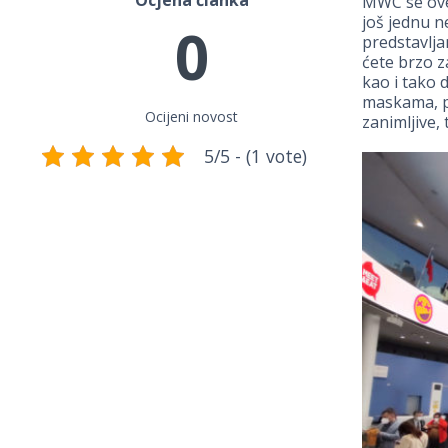
Ocjena članka
MWC se ov
još jednu n
0
predstavljan
ćete brzo z
kao i tako 
maskama, pr
Ocijeni novost
zanimljive, 
5/5 - (1 vote)