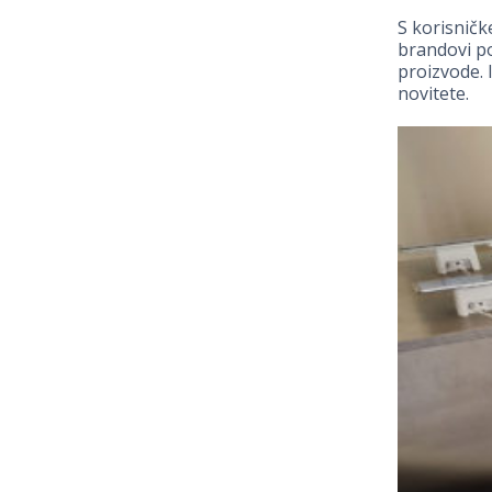
S korisničke
brandovi po
proizvode. 
novitete.