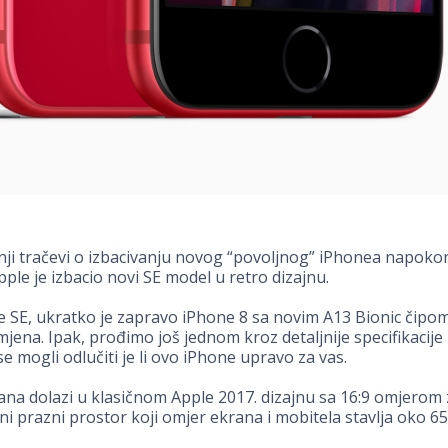
i tračevi o izbacivanju novog “povoljnog” iPhonea napokon
pple je izbacio novi SE model u retro dizajnu.
 SE, ukratko je zapravo iPhone 8 sa novim A13 Bionic čipom
jena. Ipak, prođimo još jednom kroz detaljnije specifikacije i
se mogli odlučiti je li ovo iPhone upravo za vas.
ana dolazi u klasičnom Apple 2017. dizajnu sa 16:9 omjerom
i prazni prostor koji omjer ekrana i mobitela stavlja oko 6