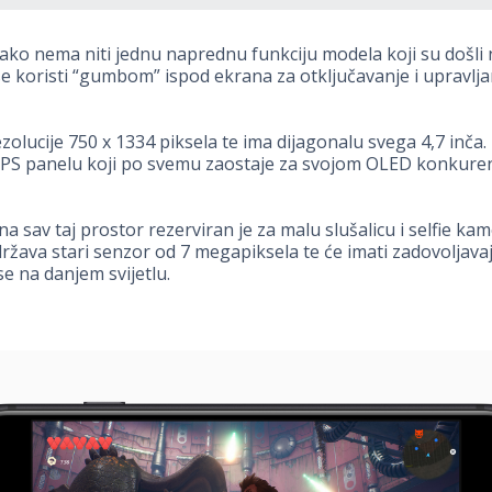
ako nema niti jednu naprednu funkciju modela koji su došli
se koristi “gumbom” ispod ekrana za otključavanje i upravlja
zolucije 750 x 1334 piksela te ima dijagonalu svega 4,7 inča. 
IPS panelu koji po svemu zaostaje za svojom OLED konkure
na sav taj prostor rezerviran je za malu slušalicu i selfie kam
žava stari senzor od 7 megapiksela te će imati zadovoljava
 na danjem svijetlu.