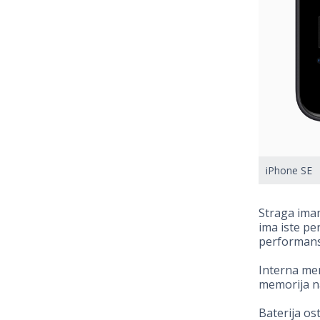
iPhone SE
Straga ima
ima iste pe
performans
Interna mem
memorija n
Baterija os