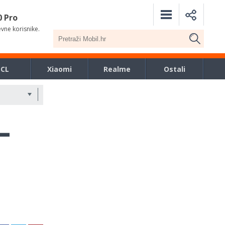
0 Pro
evne korisnike.
TCL
Xiaomi
Realme
Ostali
–