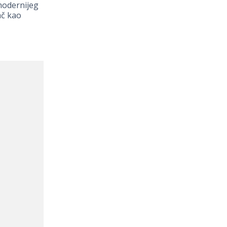
modernijeg
ač kao