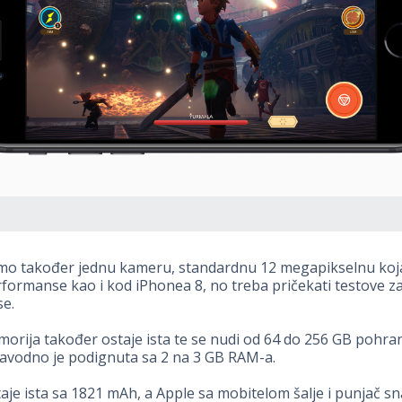
mo također jednu kameru, standardnu 12 megapikselnu koj
rformanse kao i kod iPhonea 8, no treba pričekati testove z
e.
orija također ostaje ista te se nudi od 64 do 256 GB pohra
avodno je podignuta sa 2 na 3 GB RAM-a.
taje ista sa 1821 mAh, a Apple sa mobitelom šalje i punjač s