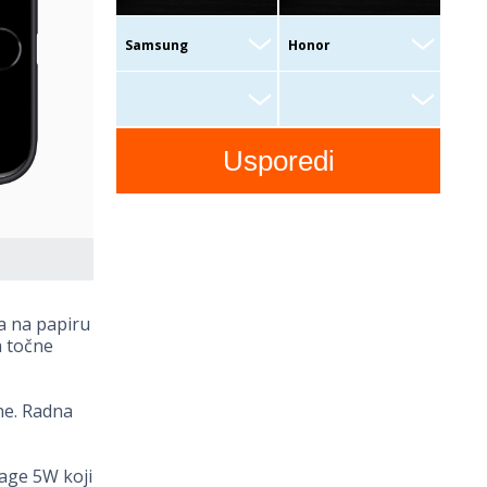
a na papiru
a točne
ne. Radna
nage 5W koji