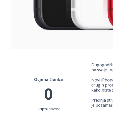
Dugogodišnj
na svoje. A
Ocjena članka
Novi iPhone
drugih prom
0
kako biste 
Prednja str
je pozamašn
Ocijeni novost