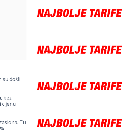
 su došli
, bez
 cijenu
 zaslona. Tu
5%.