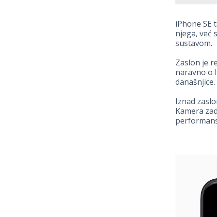
iPhone SE t
njega, već 
sustavom.
Zaslon je re
naravno o 
današnjice.
Iznad zaslo
Kamera zadr
performanse