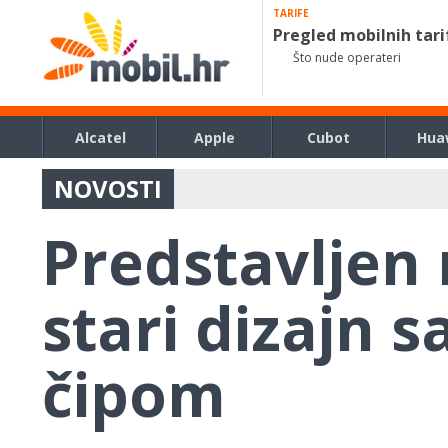
TARIFE
Pregled mobilnih tari
Što nude operateri
Alcatel
Apple
Cubot
Hua
NOVOSTI
Predstavljen 
stari dizajn 
čipom