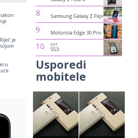
8
 nakon
Samsung Galaxy Z Flip4
nje
9
Motorola Edge 30 Pro
Riječ je
10
CAT
ncijom
S53
Usporedi
eru.
juće
mobitele