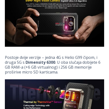
Postoje dvije verzije – jedna 4G s Helio G99 čipom, i
druga 5G s
Dimensity 6300
. U oba slučaja dobijete 6
GB RAM-a (+6 GB virtualnog) i 256 GB memorije
proširive micro SD karticama.