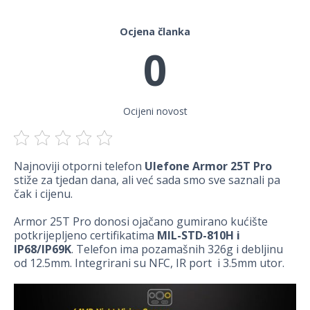
Ocjena članka
0
Ocijeni novost
Najnoviji otporni telefon
Ulefone Armor 25T Pro
stiže za tjedan dana, ali već sada smo sve saznali pa
čak i cijenu.
Armor 25T Pro donosi ojačano gumirano kućište
potkrijepljeno certifikatima
MIL-STD-810H i
IP68/IP69K
. Telefon ima pozamašnih 326g i debljinu
od 12.5mm. Integrirani su NFC, IR port i 3.5mm utor.