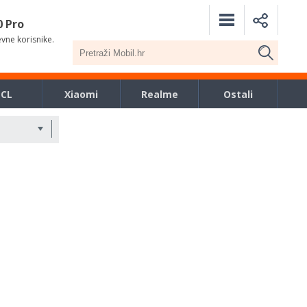
0 Pro
evne korisnike.
TCL
Xiaomi
Realme
Ostali