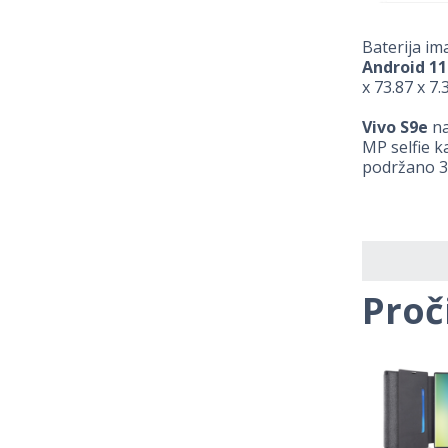
Baterija im
Android 11
x 73.87 x 7
Vivo S9e
na
MP selfie k
podržano 33
Proč