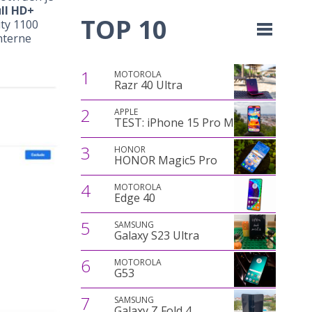
ull HD+
TOP 10
ity 1100
nterne
1
MOTOROLA
Razr 40 Ultra
2
APPLE
TEST: iPhone 15 Pro Max
3
HONOR
HONOR Magic5 Pro
4
MOTOROLA
Edge 40
5
SAMSUNG
Galaxy S23 Ultra
6
MOTOROLA
G53
7
SAMSUNG
Galaxy Z Fold 4