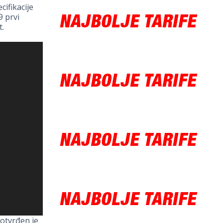
cifikacije
9 prvi
t.
potvrđen je