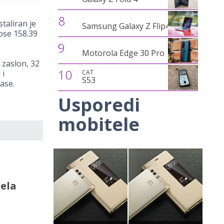
8
taliran je
Samsung Galaxy Z Flip4
ose 158.39
9
Motorola Edge 30 Pro
 zaslon, 32
10
CAT
 i
S53
ase.
Usporedi
mobitele
ela