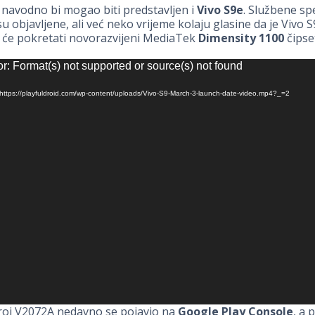
, navodno bi mogao biti predstavljen i
Vivo S9e
. Službene spe
u objavljene, ali već neko vrijeme kolaju glasine da je Vivo S
i će pokretati novorazvijeni MediaTek
Dimensity 1100
čipse
or
r: Format(s) not supported or source(s) not found
a
 https://playfuldroid.com/wp-content/uploads/Vivo-S9-March-3-launch-date-video.mp4?_=2
roj V2072A nedavno se pojavio na
Google Play Console
, a 