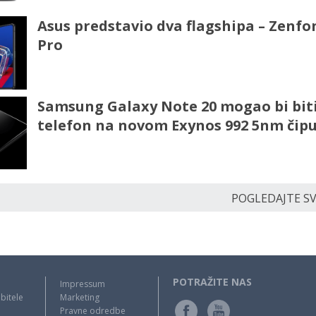
Asus predstavio dva flagshipa – Zenfon
Pro
Samsung Galaxy Note 20 mogao bi biti
telefon na novom Exynos 992 5nm čip
POGLEDAJTE SVE
POTRAŽITE NAS
Impressum
bitele
Marketing
Pravne odredbe