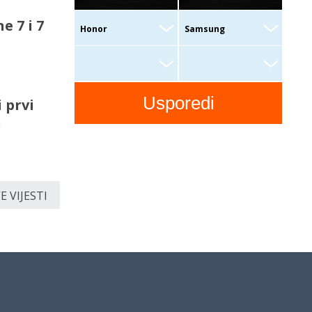
e 7 i 7
 prvi
u
 VIJESTI