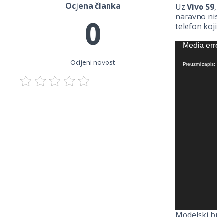
Ocjena članka
Uz
Vivo S9
naravno nis
0
telefon koj
Reprodukt
Media erro
videozapis
Ocijeni novost
Preuzmi zapis:
Modelski b