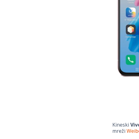
Kineski
Viv
mreži
Weib