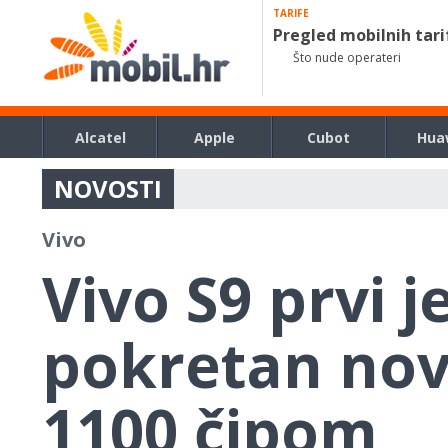
TARIFE
Pregled mobilnih tari
Što nude operateri
Alcatel
Apple
Cubot
Hua
NOVOSTI
Vivo
Vivo S9 prvi j
pokretan nov
1100 čipom