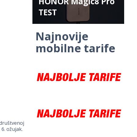
HONOR Magic8 Pro
TEST
Najnovije
mobilne tarife
 društvenoj
 6. ožujak.