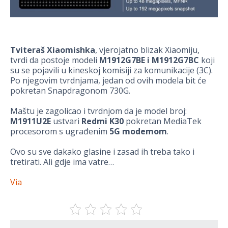
Tviteraš Xiaomishka
, vjerojatno blizak Xiaomiju,
tvrdi da postoje modeli
M1912G7BE i M1912G7BC
koji
su se pojavili u kineskoj komisiji za komunikacije (3C).
Po njegovim tvrdnjama, jedan od ovih modela bit će
pokretan Snapdragonom 730G.
Maštu je zagolicao i tvrdnjom da je model broj:
M1911U2E
ustvari
Redmi K30
pokretan MediaTek
procesorom s ugrađenim
5G
modemom
.
Ovo su sve dakako glasine i zasad ih treba tako i
tretirati. Ali gdje ima vatre…
Via