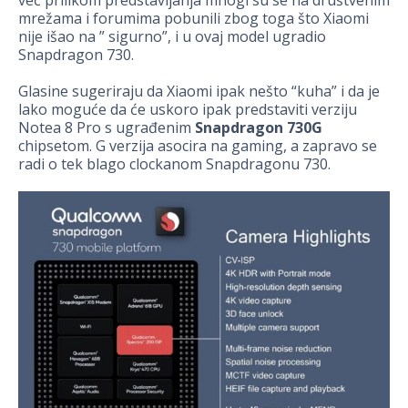
već prilikom predstavljanja mnogi su se na društvenim
mrežama i forumima pobunili zbog toga što Xiaomi
nije išao na ” sigurno”, i u ovaj model ugradio
Snapdragon 730.
Glasine sugeriraju da Xiaomi ipak nešto “kuha” i da je
lako moguće da će uskoro ipak predstaviti verziju
Notea 8 Pro s ugrađenim
Snapdragon 730G
chipsetom. G verzija asocira na gaming, a zapravo se
radi o tek blago clockanom Snapdragonu 730.