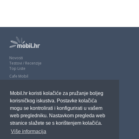
Novosti
Testovi / Recenzije
Top Liste
Cafe Mobil
Usporedi mobitele
Pojmovnik
Mobil.hr koristi kolačiće za pružanje boljeg
Impressum
Marketing
korisničkog iskustva. Postavke kolačića
Pravne odredbe
mogu se kontrolirati i konfigurirati u vašem
Izjava o privatnosti
web pregledniku. Nastavkom pregleda web
stranice slažete se s korištenjem kolačića.
POTRAŽITE NAS
Više informacija