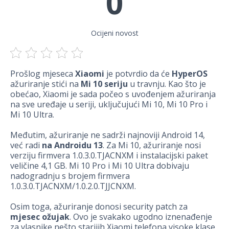
0
Ocijeni novost
Prošlog mjeseca
Xiaomi
je potvrdio da će
HyperOS
ažuriranje stići na
Mi 10 seriju
u travnju. Kao što je
obećao, Xiaomi je sada počeo s uvođenjem ažuriranja
na sve uređaje u seriji, uključujući Mi 10, Mi 10 Pro i
Mi 10 Ultra.
Međutim, ažuriranje ne sadrži najnoviji Android 14,
već radi
na Androidu 13
. Za Mi 10, ažuriranje nosi
verziju firmvera 1.0.3.0.TJACNXM i instalacijski paket
veličine 4,1 GB. Mi 10 Pro i Mi 10 Ultra dobivaju
nadogradnju s brojem firmvera
1.0.3.0.TJACNXM/1.0.2.0.TJJCNXM.
Osim toga, ažuriranje donosi security patch za
mjesec ožujak
. Ovo je svakako ugodno iznenađenje
za vlasnike nešto starijih Xiaomi telefona visoke klase.