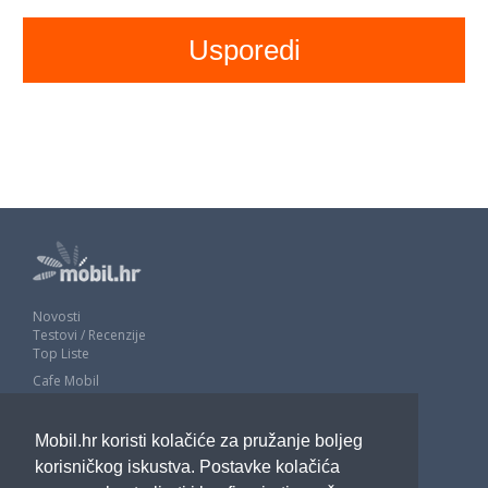
Novosti
Testovi / Recenzije
Top Liste
Cafe Mobil
Usporedi mobitele
Pojmovnik
Mobil.hr koristi kolačiće za pružanje boljeg
Impressum
Marketing
korisničkog iskustva. Postavke kolačića
Pravne odredbe