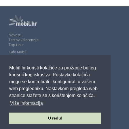
Novosti
Testovi / Recenzije
Top Liste
Cafe Mobil
Usporedi mobitele
Pojmovnik
Mobil.hr koristi kolačiće za pružanje boljeg
Impressum
Marketing
korisničkog iskustva. Postavke kolačića
Pravne odredbe
mogu se kontrolirati i konfigurirati u vašem
Izjava o privatnosti
web pregledniku. Nastavkom pregleda web
stranice slažete se s korištenjem kolačića.
POTRAŽITE NAS
Više informacija
U redu!
Sva prava pridržana - Mobil.hr - 2026.