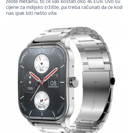
želite metalnu, to će vas koštati oko 45 EUR. Ovo su
cijene za indijsko tržište, pa treba računati da će kod
nas ipak biti nešto više.