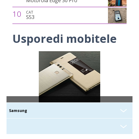
Motorola Edge 30 Pro
10
CAT
S53
Usporedi mobitele