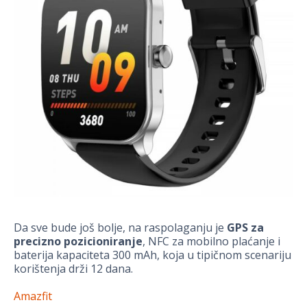
Da sve bude još bolje, na raspolaganju je
GPS za
precizno pozicioniranje
, NFC za mobilno plaćanje i
baterija kapaciteta 300 mAh, koja u tipičnom scenariju
korištenja drži 12 dana.
Amazfit