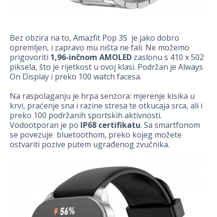
Bez obzira na to, Amazfit Pop 3S je jako dobro
opremljen, i zapravo mu ništa ne fali. Ne možemo
prigovoriti
1,96-inčnom AMOLED
zaslonu s 410 x 502
piksela, što je rijetkost u ovoj klasi. Podržan je Always
On Display i preko 100 watch facesa.
Na raspolaganju je hrpa senzora: mjerenje kisika u
krvi, praćenje sna i razine stresa te otkucaja srca, ali i
preko 100 podržanih sportskih aktivnosti.
Vodootporan je po
IP68 certifikatu
. Sa smartfonom
se povezuje bluetoothom, preko kojeg možete
ostvariti pozive putem ugrađenog zvučnika.