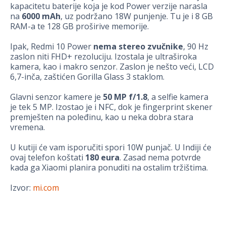
kapacitetu baterije koja je kod Power verzije narasla
na
6000 mAh
, uz podržano 18W punjenje. Tu je i 8 GB
RAM-a te 128 GB proširive memorije.
Ipak, Redmi 10 Power
nema stereo zvučnike
, 90 Hz
zaslon niti FHD+ rezoluciju. Izostala je ultraširoka
kamera, kao i makro senzor. Zaslon je nešto veći, LCD
6,7-inča, zaštićen Gorilla Glass 3 staklom.
Glavni senzor kamere je
50 MP f/1.8
, a selfie kamera
je tek 5 MP. Izostao je i NFC, dok je fingerprint skener
premješten na poleđinu, kao u neka dobra stara
vremena.
U kutiji će vam isporučiti spori 10W punjač. U Indiji će
ovaj telefon koštati
180 eura
. Zasad nema potvrde
kada ga Xiaomi planira ponuditi na ostalim tržištima.
Izvor:
mi.com