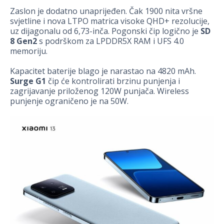
Zaslon je dodatno unaprijeđen. Čak 1900 nita vršne
svjetline i nova LTPO matrica visoke QHD+ rezolucije,
uz dijagonalu od 6,73-inča. Pogonski čip logično je
SD
8
Gen2
s podrškom za LPDDR5X RAM i UFS 4.0
memoriju.
Kapacitet baterije blago je narastao na 4820 mAh.
Surge G1
čip će kontrolirati brzinu punjenja i
zagrijavanje priloženog 120W punjača. Wireless
punjenje ograničeno je na 50W.