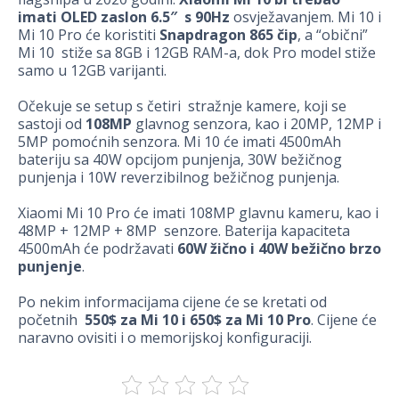
imati OLED zaslon 6.5″ s 90Hz
osvježavanjem. Mi 10 i
Mi 10 Pro će koristiti
Snapdragon 865 čip
, a “obični”
Mi 10 stiže sa 8GB i 12GB RAM-a, dok Pro model stiže
samo u 12GB varijanti.
Očekuje se setup s četiri stražnje kamere, koji se
sastoji od
108MP
glavnog senzora, kao i 20MP, 12MP i
5MP pomoćnih senzora. Mi 10 će imati 4500mAh
bateriju sa 40W opcijom punjenja, 30W bežičnog
punjenja i 10W reverzibilnog bežičnog punjenja.
Xiaomi Mi 10 Pro će imati 108MP glavnu kameru, kao i
48MP + 12MP + 8MP senzore. Baterija kapaciteta
4500mAh će podržavati
60W
žično i 40W bežično brzo
punjenje
.
Po nekim informacijama cijene će se kretati od
početnih
550$ za Mi 10 i 650$ za Mi 10 Pro
. Cijene će
naravno ovisiti i o memorijskoj konfiguraciji.