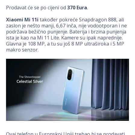
Prodavat će se po cijeni od
370 Eura
.
Xiaomi Mi 11i
također pokreće Snapdragon 888, ali
zaslon je nešto manji, 6,67 inča, nije vodootporan i ne
podržava bežično punjenje. Baterija i brzina punjenja
ista je kao na Mi 11 Lite. Kamere su ipak naprednije.
Glavna je 108 MP, a tu su još 8 MP ultraširoka i 5 MP
makro senzor.
Ovaj telefon u Europskoj Uniji trebao bi se prodavati