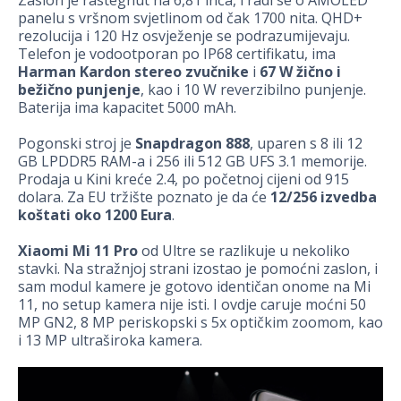
panelu s vršnom svjetlinom od čak 1700 nita. QHD+
rezolucija i 120 Hz osvježenje se podrazumijevaju.
Telefon je vodootporan po IP68 certifikatu, ima
Harman Kardon stereo zvučnike
i
67 W žično i
bežično punjenje
, kao i 10 W reverzibilno punjenje.
Baterija ima kapacitet 5000 mAh.
Pogonski stroj je
Snapdragon 888
, uparen s 8 ili 12
GB LPDDR5 RAM-a i 256 ili 512 GB UFS 3.1 memorije.
Prodaja u Kini kreće 2.4, po početnoj cijeni od 915
dolara. Za EU tržište poznato je da će
12/256 izvedba
koštati oko 1200 Eura
.
Xiaomi Mi 11 Pro
od Ultre se razlikuje u nekoliko
stavki. Na stražnjoj strani izostao je pomoćni zaslon, i
sam modul kamere je gotovo identičan onome na Mi
11, no setup kamera nije isti. I ovdje caruje moćni 50
MP GN2, 8 MP periskopski s 5x optičkim zoomom, kao
i 13 MP ultraširoka kamera.