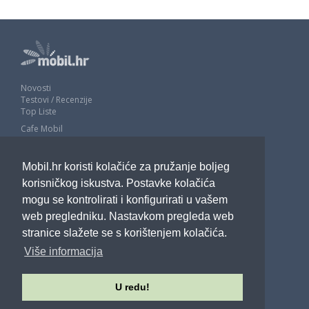
Novosti
Testovi / Recenzije
Top Liste
Cafe Mobil
Usporedi mobitele
Pojmovnik
Mobil.hr koristi kolačiće za pružanje boljeg
Impressum
Marketing
korisničkog iskustva. Postavke kolačića
Pravne odredbe
mogu se kontrolirati i konfigurirati u vašem
Izjava o privatnosti
web pregledniku. Nastavkom pregleda web
stranice slažete se s korištenjem kolačića.
POTRAŽITE NAS
Više informacija
U redu!
Sva prava pridržana - Mobil.hr - 2026.