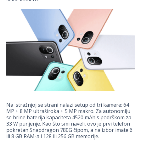
Na stražnjoj se strani nalazi setup od tri kamere: 64
MP + 8 MP ultraširoka + 5 MP makro. Za autonomiju
se brine baterija kapaciteta 4520 mAh s podrškom za
33 W punjenje. Kao što smi naveli, ovo je prvi telefon
pokretan Snapdragon 780G čipom, a na izbor imate 6
ili 8 GB RAM-a i 128 ili 256 GB memorije.