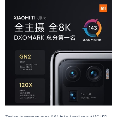
Zaslon je rastegnut na 6,81 inča, i radi se o AMOLED