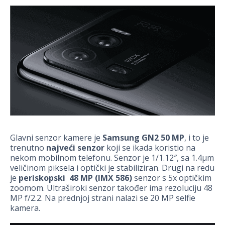
Glavni senzor kamere je
Samsung GN2 50 MP
, i to je
trenutno
najveći senzor
koji se ikada koristio na
nekom mobilnom telefonu. Senzor je 1/1.12″, sa 1.4µm
veličinom piksela i optički je stabiliziran. Drugi na redu
je
periskopski 48 MP (IMX 586)
senzor s 5x optičkim
zoomom. Ultraširoki senzor također ima rezoluciju 48
MP f/2.2. Na prednjoj strani nalazi se 20 MP selfie
kamera.