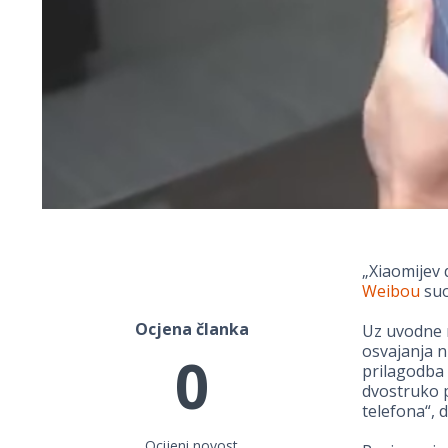
„Xiaomijev 
Weibou
suo
Ocjena članka
Uz uvodne r
osvajanja n
0
prilagodba 
dvostruko p
telefona“, 
Ocijeni novost