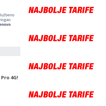
službeno
 mogao
enovo
 Pro 4G!