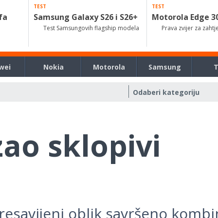
TEST
TEST
fa
Samsung Galaxy S26 i S26+
Motorola Edge 3
Test Samsungovih flagship modela
Prava zvijer za zahtj
wei
Nokia
Motorola
Samsung
ao sklopivi
resavijeni oblik savršeno kombi