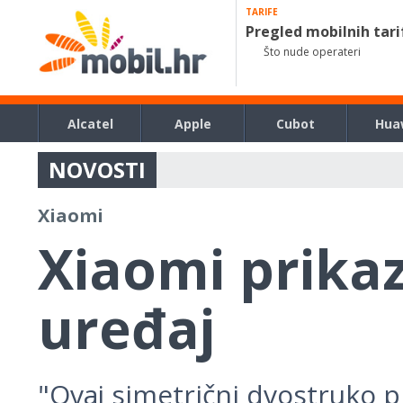
TARIFE
Pregled mobilnih tari
Što nude operateri
Alcatel
Apple
Cubot
Hua
NOVOSTI
Xiaomi
Xiaomi prikaz
uređaj
"Ovaj simetrični dvostruko p