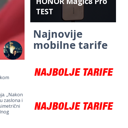
HONOR Magic8 Pro
TEST
Najnovije
mobilne tarife
eskom
ja. „Nakon
u zaslona i
simetrični
ilnog