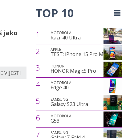
TOP 10
š jako
1
MOTOROLA
Razr 40 Ultra
2
APPLE
TEST: iPhone 15 Pro Max
3
HONOR
HONOR Magic5 Pro
 VIJESTI
4
MOTOROLA
Edge 40
5
SAMSUNG
Galaxy S23 Ultra
6
MOTOROLA
G53
7
SAMSUNG
Galaxy Z Fold 4