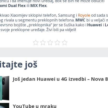
dnicu i da imenuje novi uređaj, dok se Bin ne može odlučiti
omi Dual Flex
ili
MIX Flex
.
kivao Xiaomijev sklopivi telefon, Samsung i
Royole
od sada 
og rivala u segmentu preklopnih telefona.
MWC
bi u veljači
jevrsno bojište „preklopnika“ jer se šuška kako i
Huawei
i
L
voje preklopne uređaje. Živi bili pa vidjeli!
itajte još
Još jedan Huawei u 4G izvedbi – Nova 8
YouTube u mraku