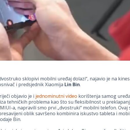
dvostruko sklopivi mobilni uređaj dolazi“, najavio je na kin
snivač i predsjednik Xiaomija
Lin Bin
.
iječi objavio je i
jednominutni video
korištenja samog uređa
iza tehničkih problema kao što su fleksibilnost u preklapanj
MIUI-a, napravili smo prvi „dvostruki“ mobilni telefon. Ovaj 
resavijeni oblik savršeno kombinira iskustvo tableta i mob
dodaje Bin.