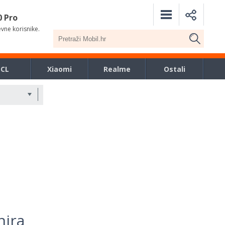
0 Pro
evne korisnike.
TCL
Xiaomi
Realme
Ostali
nira