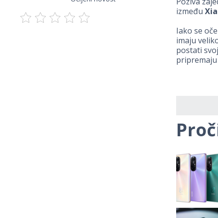
Poziva zaje
između
Xia
Iako se oče
imaju velik
postati svo
pripremaju s
Proč