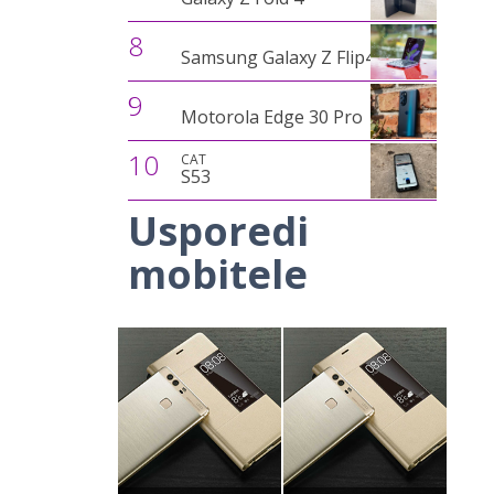
8
Samsung Galaxy Z Flip4
9
Motorola Edge 30 Pro
10
CAT
S53
Usporedi
mobitele