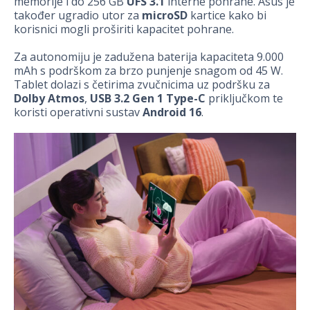
memorije i do 256 GB
UFS 3.1
interne pohrane. Asus je
također ugradio utor za
microSD
kartice kako bi
korisnici mogli proširiti kapacitet pohrane.
Za autonomiju je zadužena baterija kapaciteta 9.000
mAh s podrškom za brzo punjenje snagom od 45 W.
Tablet dolazi s četirima zvučnicima uz podršku za
Dolby Atmos
,
USB 3.2 Gen 1 Type-C
priključkom te
koristi operativni sustav
Android 16
.