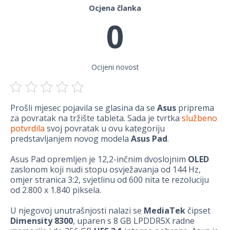
Ocjena članka
0
Ocijeni novost
Prošli mjesec pojavila se glasina da se
Asus
priprema
za povratak na tržište tableta. Sada je tvrtka
službeno
potvrdila
svoj povratak u ovu kategoriju
predstavljanjem novog modela
Asus Pad
.
Asus Pad opremljen je 12,2-inčnim dvoslojnim
OLED
zaslonom koji nudi stopu osvježavanja od 144 Hz,
omjer stranica 3:2, svjetlinu od 600 nita te rezoluciju
od 2.800 x 1.840 piksela.
U njegovoj unutrašnjosti nalazi se
MediaTek
čipset
Dimensity 8300
, uparen s 8 GB LPDDR5X radne