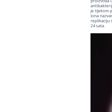
proizvoda u
antibakter
je tijekom
iona nazv
replikaciju
24 sata.