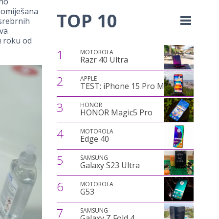
jno
pomiješana
TOP 10
srebrnih
ava
u roku od
1
MOTOROLA
Razr 40 Ultra
2
APPLE
TEST: iPhone 15 Pro Max
3
HONOR
HONOR Magic5 Pro
4
MOTOROLA
Edge 40
5
SAMSUNG
Galaxy S23 Ultra
6
MOTOROLA
G53
7
SAMSUNG
Galaxy Z Fold 4