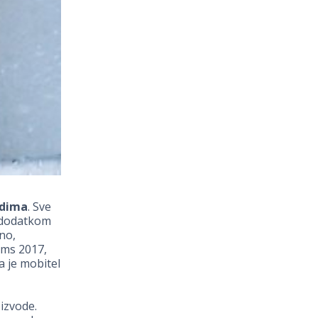
rdima
. Sve
 dodatkom
no,
rms 2017,
a je mobitel
oizvode.