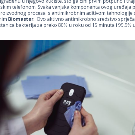
građenu u njegovo kućište, što ga čini prvim potpuno i tra
ijskim telefonom. Svaka vanjska komponenta ovog uređaja 
 proizvodnog procesa s antimikrobnim aditivom tehnologije 
anim
Biomaster
. Ovo aktivno antimikrobno sredstvo sprječ
 stanica bakterija za preko 80% u roku od 15 minuta i 99,9% 