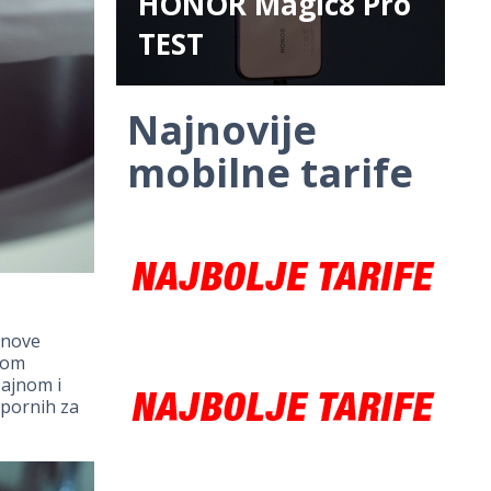
HONOR Magic8 Pro
TEST
Najnovije
mobilne tarife
e nove
nom
zajnom i
tpornih za