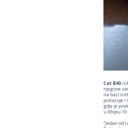
Cat B40
rob
njegove va
na bazi sre
pokazuje i
gdje je pre
u džepu 10 
“Jedan od ra