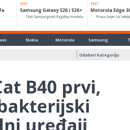
TEST
TEST
fa
Samsung Galaxy S26 i S26+
Motorola Edge 3
Test Samsungovih flagship modela
Prava zvijer za zahtj
wei
Nokia
Motorola
Samsung
Cat B40 prvi,
akterijski
ni uređaji