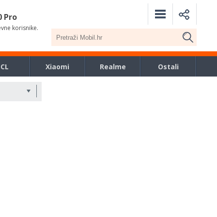
0 Pro
evne korisnike.
TCL
Xiaomi
Realme
Ostali