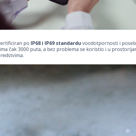
certificiran po
IP68 i IP69 standardu
voodotpornosti i poseb
ačima čak 3000 puta, a bez problema se koristio i u prostorij
redstvima.