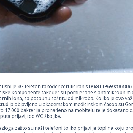
usni je 4G telefon također certificiran s
IP68 i IP69 standa
njske komponente također su pomiješane s antimikrobnim
brnih iona, za potpunu zaštitu od mikroba. Koliko je ovo važ
 studija objavljena u akademskom medicinskom časopisu Ge
ko 17 000 bakterija pronađeno na mobitelu te je dokazano d
puta prljaviji od WC školjke.
zloga zašto su naši telefoni toliko prljavi je toplina koju pr