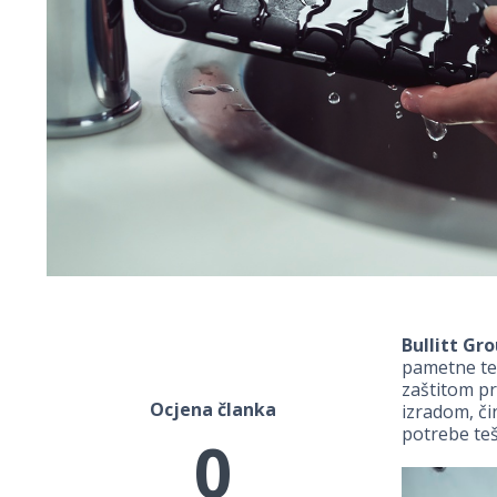
Bullitt Gr
pametne t
zaštitom pr
Ocjena članka
izradom, č
potrebe teš
0