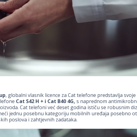
oup
, globalni vlasnik licence za Cat telefone predstavlja svoj
elefone
Cat S42 H + i Cat B40 4G,
s naprednom antimikrob
oizvoda. Cat telefoni već deset godina ističu se robusnim di
ineći jednu posebnu kategoriju mobilnih uređaja posebno o
kih poslova i zahtjevnih zadataka.