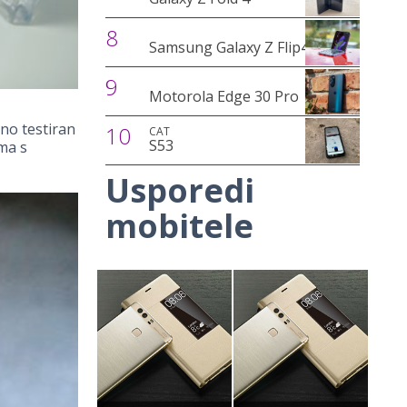
8
Samsung Galaxy Z Flip4
9
Motorola Edge 30 Pro
no testiran
10
CAT
S53
ama s
Usporedi
mobitele