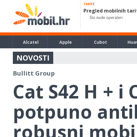
TARIFE
Pregled mobilnih tari
Što nude operateri
Alcatel
Apple
Cubot
Hua
NOVOSTI
Bullitt Group
Cat S42 H + i 
potpuno antib
robusni mobil