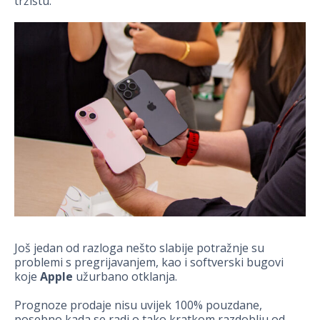
tržištu.
Još jedan od razloga nešto slabije potražnje su
problemi s pregrijavanjem, kao i softverski bugovi
koje
Apple
užurbano otklanja.
Prognoze prodaje nisu uvijek 100% pouzdane,
posebno kada se radi o tako kratkom razdoblju od