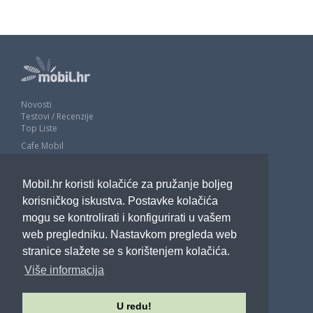
Novosti
Testovi / Recenzije
Top Liste
Cafe Mobil
Usporedi mobitele
Pojmovnik
Mobil.hr koristi kolačiće za pružanje boljeg
Impressum
Marketing
korisničkog iskustva. Postavke kolačića
Pravne odredbe
mogu se kontrolirati i konfigurirati u vašem
Izjava o privatnosti
web pregledniku. Nastavkom pregleda web
stranice slažete se s korištenjem kolačića.
POTRAŽITE NAS
Više informacija
U redu!
Sva prava pridržana - Mobil.hr - 2026.