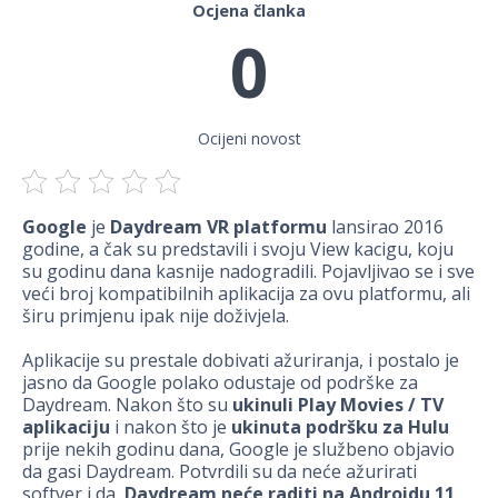
Ocjena članka
0
Ocijeni novost
Google
je
Daydream VR platformu
lansirao 2016
godine, a čak su predstavili i svoju View kacigu, koju
su godinu dana kasnije nadogradili. Pojavljivao se i sve
veći broj kompatibilnih aplikacija za ovu platformu, ali
širu primjenu ipak nije doživjela.
Aplikacije su prestale dobivati ažuriranja, i postalo je
jasno da Google polako odustaje od podrške za
Daydream. Nakon što su
ukinuli Play
Movies / TV
aplikaciju
i nakon što je
ukinuta podršku za Hulu
prije nekih godinu dana, Google je službeno objavio
da gasi Daydream. Potvrdili su da neće ažurirati
softver i da
Daydream neće
raditi na Androidu 11
.