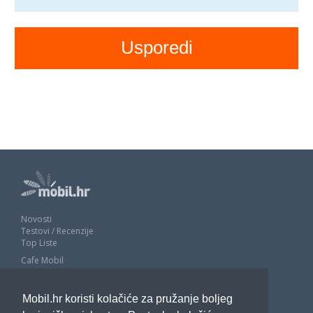
Novosti
Testovi / Recenzije
Top Liste
Cafe Mobil
Usporedi mobitele
Pojmovnik
Mobil.hr koristi kolačiće za pružanje boljeg
Impressum