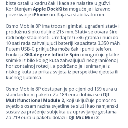
biste ostali u kadru čak i kada se nalazite u gužvi.
Korištenjem
Apple DockKit
a
moguće je i izravno
povezivanje
iPhone
uređaja sa stabilizatorom.
Osmo Mobile 8P ima troosni gimbal, ugrađeni stativ i
produžnu šipku duljine 215 mm. Stativ se otvara šire
radi bolje stabilnosti. Uređaj teži 386 grama i nudi do
10 sati rada zahvaljujući bateriji kapaciteta 3.350 mAh.
Putem USB-C priključka može čak i puniti telefon.
Funkcija
360-degree Infinite Spin
omogućuje glatke
snimke iz bilo kojeg kuta zahvaljujući neograničenoj
horizontalnoj rotaciji, a podržano je i snimanje iz
niskog kuta za prikaz svijeta iz perspektive djeteta ili
kućnog ljubimca.
Osmo Mobile 8P dostupan je po cijeni od 159 eura u
standardnom paketu. Za 189 eura dobiva se i
DJI
Multifunctional Module 2
, koji uključuje pomoćno
svjetlo s osam razina svjetline te služi kao namjenski
sustav za praćenje subjekta uz upravljanje gestama.
Za 219 eura u paketu dolazi i
DJI Mic Mini 2
.