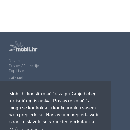
Novosti
Testovi / Recenzije
Top Liste
Cafe Mobil
Usporedi mobitele
Pojmovnik
Mobil.hr koristi kolačiće za pružanje boljeg
Impressum
Marketing
korisničkog iskustva. Postavke kolačića
Pravne odredbe
mogu se kontrolirati i konfigurirati u vašem
Izjava o privatnosti
web pregledniku. Nastavkom pregleda web
stranice slažete se s korištenjem kolačića.
POTRAŽITE NAS
Više informacija