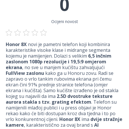
0
Ocijeni novost
Honor 8X
novi je pametni telefon koji kombinira
karakteristike visoke klase i midrange segmenta
kojemu je namijenjen. Dolazi s velikim
6,5 inčnim
zaslonom 1080p rezolucije i 19,5:9 omjerom
ekrana
, no sve u manjem kućištu zahvaljujući
FullView zaslonu
kako ga u Honoru zovu. Radi se
zapravo o vrlo tankim rubovima ekrana pri čemu
ekran čini 91% prednje stranice telefona (omjer
ekrana i kućišta). Samo kućište izrađeno je od stakla
kojeg su najavili da ima
2.5D dvostruke teksture
aurora stakla s tzv. grating efektom
. Telefon su
namijenili mlađoj publici i u press objavi je Honor
rekao kako će biti dostupan kroz dva tjedna i to po
vrlo konkurentnoj cijeni.
Honor 8X
ima
dvije stražnje
kamere
, karakteristično za ovaj brand s
AI