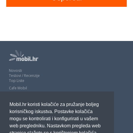
Novosti
Testovi / Recenzije
Top Liste
Cafe Mobil
Usporedi mobitele
Pojmovnik
Mobil.hr koristi kolačiće za pružanje boljeg
Impressum
Marketing
korisničkog iskustva. Postavke kolačića
Pravne odredbe
mogu se kontrolirati i konfigurirati u vašem
Izjava o privatnosti
web pregledniku. Nastavkom pregleda web
stranice slažete se s korištenjem kolačića.