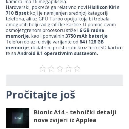
kamera ima 16 megapiksela.
Hardverski, pokreće ga relativno novi
Hisilicon Kirin
710 čipset
koji je namijenjen srednjoj kategoriji
telefona, ali uz GPU Turbo opciju koja bi trebala
omogućiti bolji rad grafičke kartice. U pomoć ovom
osmojezgrenom procesoru stiže i
6 GB radne
memorije
, kao i pohvalnih
3750 mAh baterije
.
Telefon dolazi u dvije varijante od
64 i 128 GB
memorije
, dodatnim prostorom kroz microSD karticu
te sa
Android 8.1 operativnim sustavom.
Pročitajte još
Bionic A14 – tehnički detalji
nove zvijeri iz Applea