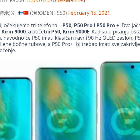
Pro+ K9000
https://t.co/UiWGM9hH9T
特米)𝕏|
(@RODENT950)
February 15, 2021
d, očekujemo tri telefona –
P50, P50 Pro i P50 Pro +
. Dva ja
e
Kirin 9000
, a početni
P50, Kirin 9000E
. Kad su u pitanju ost
je, navodno će P50 imati klasičan ravni 90 Hz OLED zaslon, P
vljene bočne rubove, a P50 Pro+ bi trebao imati sve zakrivlj
eženje.