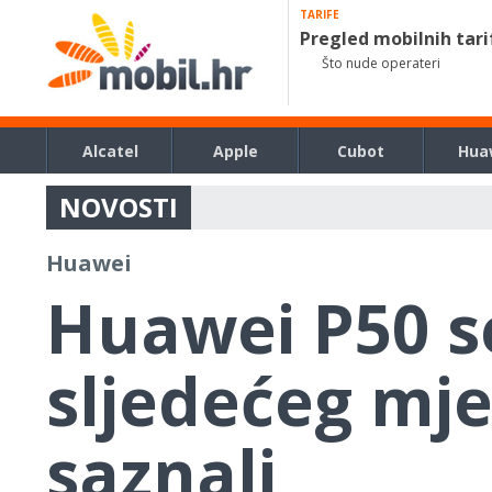
TARIFE
Pregled mobilnih tari
Što nude operateri
Alcatel
Apple
Cubot
Hua
NOVOSTI
Huawei
Huawei P50 se
sljedećeg mje
saznali