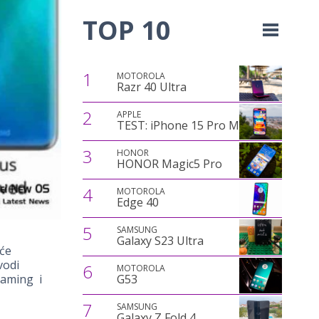
TOP 10
1
MOTOROLA
Razr 40 Ultra
2
APPLE
TEST: iPhone 15 Pro Max
3
HONOR
HONOR Magic5 Pro
4
MOTOROLA
Edge 40
5
SAMSUNG
Galaxy S23 Ultra
 će
vodi
6
MOTOROLA
gaming i
G53
7
SAMSUNG
Galaxy Z Fold 4