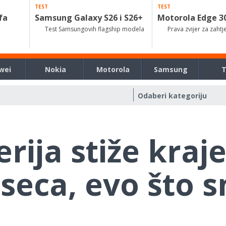
TEST
TEST
fa
Samsung Galaxy S26 i S26+
Motorola Edge 3
Test Samsungovih flagship modela
Prava zvijer za zahtj
wei
Nokia
Motorola
Samsung
rija stiže kraj
seca, evo što 