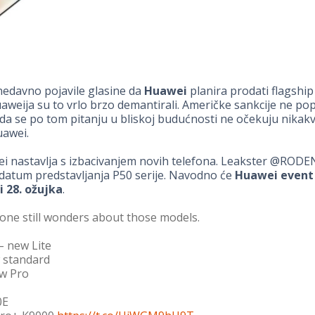
nedavno pojavile glasine da
Huawei
planira prodati flagship
Huaweija su to vrlo brzo demantirali. Američke sankcije ne po
 da se po tom pitanju u bliskoj budućnosti ne očekuju nikak
uawei.
ei nastavlja s izbacivanjem novih telefona. Leakster @ROD
i datum predstavljanja P50 serije. Navodno će
Huawei event 
i 28. ožujka
.
yone still wonders about those models.
– new Lite
 standard
w Pro
0E