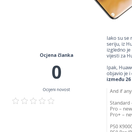
Iako su se 
seriju, iz 
izgledno je
Ocjena članka
vijesti za H
0
Ipak, Huaw
objavio je 
između 26 
Ocijeni novost
And if an
Standard 
Pro – new
Pro+ – ne
P50 K900