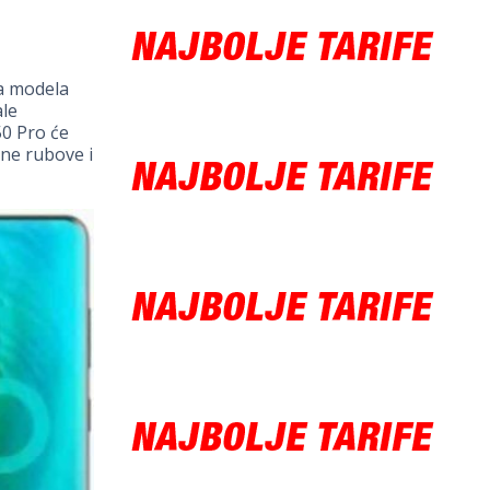
ča modela
ale
50 Pro će
ene rubove i