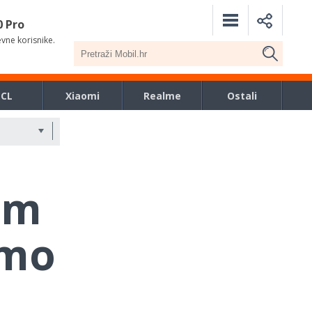
0 Pro
evne korisnike.
TCL
Xiaomi
Realme
Ostali
em
smo