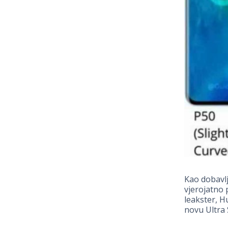
Kao dobavlj
vjerojatno 
leakster, H
novu Ultra