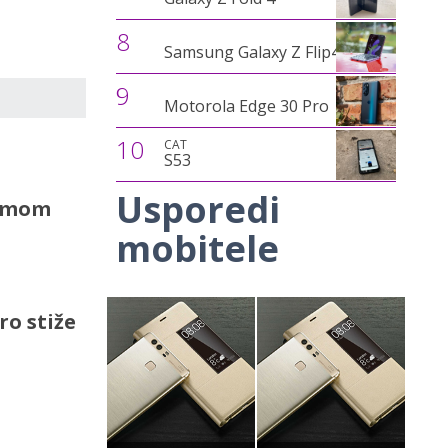
8
Samsung Galaxy Z Flip4
9
Motorola Edge 30 Pro
10
CAT
S53
Usporedi
zumom
mobitele
o stiže