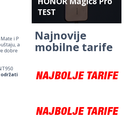
HONOR Magic8 Pro
TEST
Najnovije
 Mate i P
mobilne tarife
puštaju, a
ve dobre
ENT950
održati