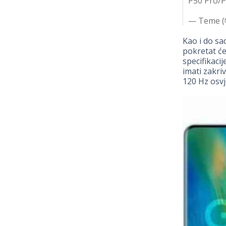
P50 Pro/
— Teme (
Kao i do sa
pokretat ć
specifikaci
imati zakri
120 Hz osvj